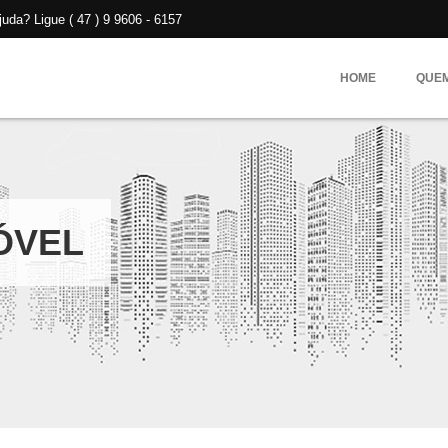
da? Ligue ( 47 ) 9 9606 - 6157
HOME
QUE
ÓVEL