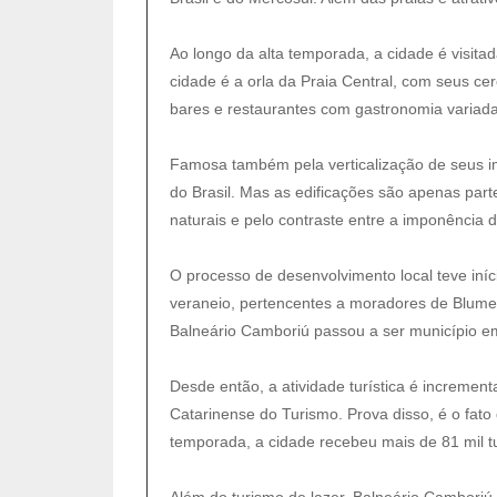
Ao longo da alta temporada, a cidade é visit
cidade é a orla da Praia Central, com seus cer
bares e restaurantes com gastronomia variada
Famosa também pela verticalização de seus im
do Brasil. Mas as edificações são apenas par
naturais e pelo contraste entre a imponência
O processo de desenvolvimento local teve iní
veraneio, pertencentes a moradores de Blumen
Balneário Camboriú passou a ser município e
Desde então, a atividade turística é increme
Catarinense do Turismo. Prova disso, é o fato 
temporada, a cidade recebeu mais de 81 mil tu
Além do turismo de lazer, Balneário Camboriú