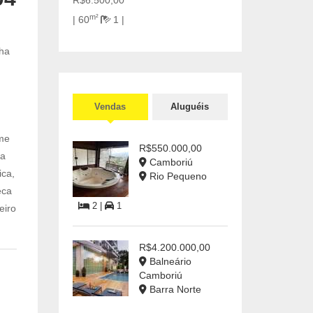
R$6.500,00
m²
| 60
1 |
ha
Vendas
Aluguéis
ome
R$550.000,00
ra
Camboriú
ica,
Rio Pequeno
eca
2 |
1
eiro
R$4.200.000,00
Balneário
Camboriú
Barra Norte