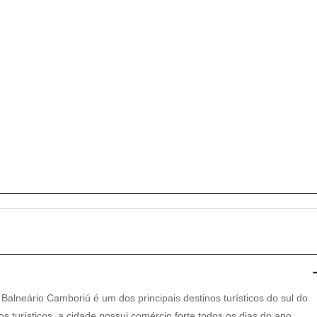
 Balneário Camboriú é um dos principais destinos turísticos do sul do
os turísticos, a cidade possui comércio forte todos os dias do ano.