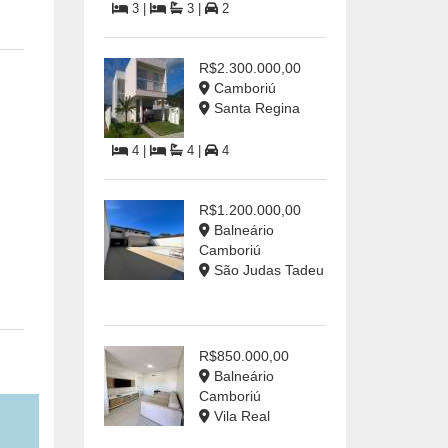
3 |
3 |
2
R$2.300.000,00
Camboriú
Santa Regina
4 |
4 |
4
R$1.200.000,00
Balneário
Camboriú
São Judas Tadeu
R$850.000,00
Balneário
Camboriú
Vila Real