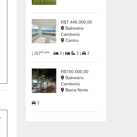
R$7.446.000,00
Balneário
Camboriú
Centro
m² priv.
| 157
3 |
3 |
2
R$700.000,00
Balneário
Camboriú
Barra Norte
3