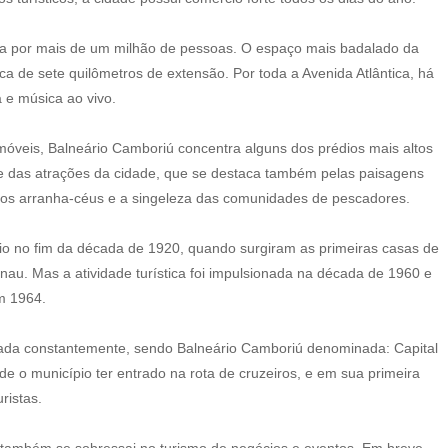
ada por mais de um milhão de pessoas. O espaço mais badalado da
ca de sete quilômetros de extensão. Por toda a Avenida Atlântica, há
 e música ao vivo.
óveis, Balneário Camboriú concentra alguns dos prédios mais altos
te das atrações da cidade, que se destaca também pelas paisagens
 dos arranha-céus e a singeleza das comunidades de pescadores.
cio no fim da década de 1920, quando surgiram as primeiras casas de
au. Mas a atividade turística foi impulsionada na década de 1960 e
m 1964.
ntada constantemente, sendo Balneário Camboriú denominada: Capital
de o município ter entrado na rota de cruzeiros, e em sua primeira
ristas.
 também se sobressai no turismo de negócios e eventos. Em breve,