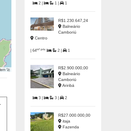
2 |
1 |
1
R$1.230.647,24
Balneário
Camboriú
Centro
m² priv.
| 64
2 |
1
R$2.900.000,00
tem 🚀
Balneário
Camboriú
Ariribá
3 |
3 |
2
R$27.000.000,00
itaja
Fazenda