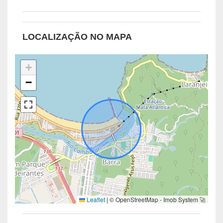
LOCALIZAÇÃO NO MAPA
+
−
Leaflet
|
© OpenStreetMap - Imob System 🚀