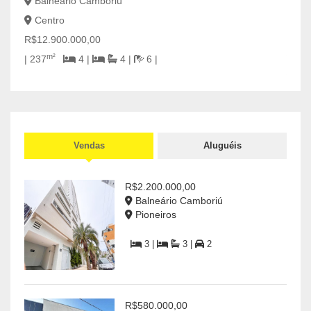
Balneário Camboriú
Centro
Códig
CASA
R$12.900.000,00
Bal
m²
| 237
4 |
4 |
6 |
Cen
R$7.
2
Vendas
Aluguéis
R$2.200.000,00
Balneário Camboriú
Pioneiros
3 |
3 |
2
R$580.000,00