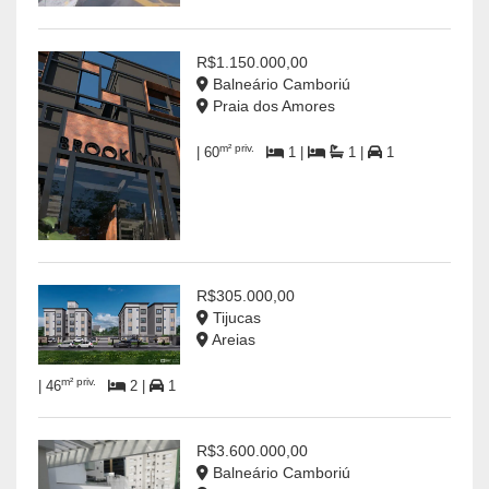
R$1.150.000,00
Balneário Camboriú
Praia dos Amores
m² priv.
| 60
1 |
1 |
1
R$305.000,00
Tijucas
Areias
m² priv.
| 46
2 |
1
R$3.600.000,00
Balneário Camboriú