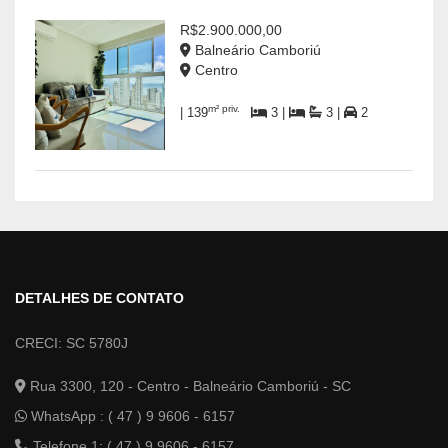
R$2.900.000,00
Balneário Camboriú
Centro
m² priv.
| 139
3 |
3 |
2
DETALHES DE CONTATO
CRECI: SC 5780J
Rua 3300, 120 - Centro - Balneário Camboriú - SC
WhatsApp :
( 47 ) 9 9606 - 6157
Telefone 1: ( 47 ) 9 9606 - 6157