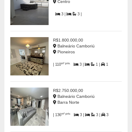
Centro
3 |
3 |
R$1.800.000,00
Balneário Camboriú
Pioneiros
m² priv.
| 110
3 |
1 |
1
R$2.750.000,00
Balneário Camboriú
Barra Norte
m² priv.
| 136
3 |
3 |
3