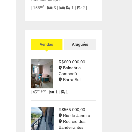
m²
| 155
3 |
1 |
2 |
Vendas
Aluguéis
R$600.000,00
Balneário
Camboriú
Barra Sul
m² priv.
| 45
1 |
1
R$565.000,00
Rio de Janeiro
Recreio dos
Bandeirantes