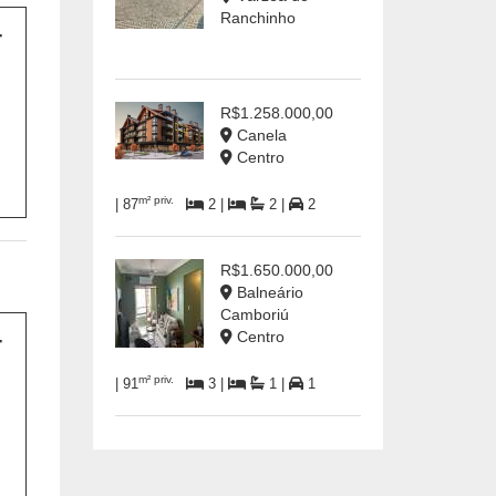
Ranchinho
R$1.258.000,00
Canela
Centro
m² priv.
| 87
2 |
2 |
2
R$1.650.000,00
Balneário
Camboriú
Centro
m² priv.
| 91
3 |
1 |
1