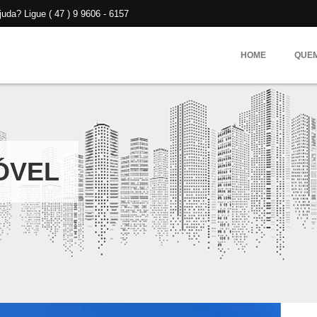
da? Ligue ( 47 ) 9 9606 - 6157
HOME
QUE
ÓVEL