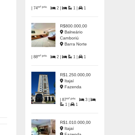
m² priv.
| 74
2 |
1 |
1
R$800.000,00
Balneário
Camboriú
Barra Norte
m² priv.
| 88
2 |
1 |
1
R$1.250.000,00
Itajaí
Fazenda
m² priv.
| 87
3 |
1 |
1
R$1.010.000,00
Itajaí
Fazenda