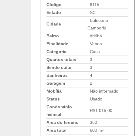
Código
6115
Estado
SC
Balneário
Cidade
Camboriú
Bairro
Ariribá
Finalidade
Venda
Categoria
Casa
Quartos totais
3
Sendo suíte
3
Banheiros
4
Garagem
2
Mobília
Não informado
Status
Usado
Condomínio
R$1.015,00
mensal
Área do terreno
360
Área total
600 m²