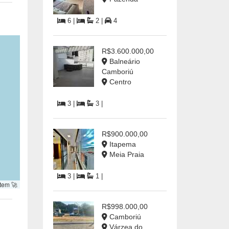
6 |
2 |
4
R$3.600.000,00
Balneário
Camboriú
Centro
3 |
3 |
R$900.000,00
Itapema
Meia Praia
3 |
1 |
tem 🚀
R$998.000,00
Camboriú
Várzea do