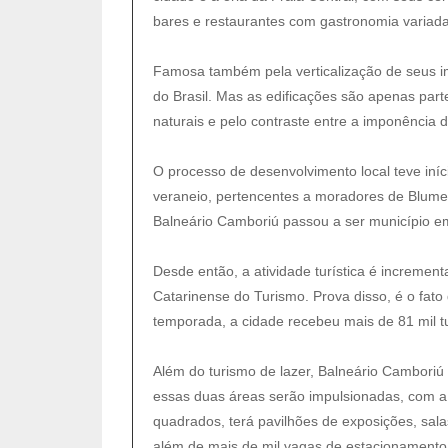
bares e restaurantes com gastronomia variada
Famosa também pela verticalização de seus im
do Brasil. Mas as edificações são apenas par
naturais e pelo contraste entre a imponência
O processo de desenvolvimento local teve iní
veraneio, pertencentes a moradores de Blumen
Balneário Camboriú passou a ser município e
Desde então, a atividade turística é increme
Catarinense do Turismo. Prova disso, é o fato 
temporada, a cidade recebeu mais de 81 mil tu
Além do turismo de lazer, Balneário Camboriú
essas duas áreas serão impulsionadas, com a 
quadrados, terá pavilhões de exposições, sala
além de mais de mil vagas de estacionamento