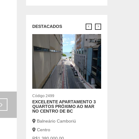
DESTACADOS
Código 7126
OPORTUNIDADE 
ANUAL
Balneário Cambo
Centro
R$6.500,00
2 |
1 |
Código 2499
EXCELENTE APARTAMENTO 3
Venda - R$1.850.000,00
QUARTOS PRÓXIMO AO MAR
NO CENTRO DE BC
Balneário Camboriú
Centro
R$1.380.000,00