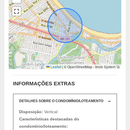
Leaflet
|
© OpenStreetMap - Imob System 🚀
INFORMAÇÕES EXTRAS
DETALHES SOBRE O CONDOMÍNIO/LOTEAMENTO
Disposição:
Vertical
Características destacadas do
condomínio/loteamento: