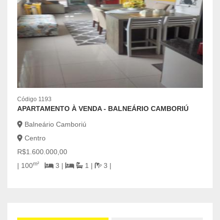
Códig
Código 1193
OPO
APARTAMENTO À VENDA - BALNEÁRIO CAMBORIÚ
Bal
Balneário Camboriú
Cen
Centro
R$6.
R$1.600.000,00
2
m²
| 100
3 |
1 |
3 |