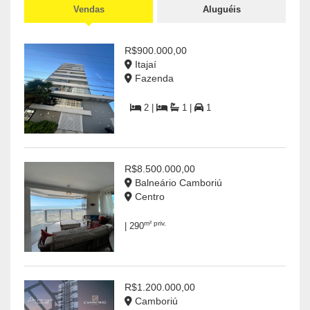
Vendas
Aluguéis
R$900.000,00
Itajaí
Fazenda
2 |
1 |
1
R$8.500.000,00
Balneário Camboriú
Centro
m² priv.
| 290
R$1.200.000,00
Camboriú