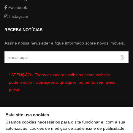
Facebook
Instagram
RECEBA NOTÍCIAS
Assine nossa newsletter e fique informado sobre novos imóveis.
Seu Email
* ATENÇÃO - Todos os valores exibidos neste website
podem sofrer alterações a qualquer momento sem aviso
prévio.
Este site usa cookies
🔒
| Copyright © 2026 - Website gerado por
ImobSystem - Sistema
Usamos cookies necessários para o site funcionar e, com a sua
de Gestão Imobiliária
|
Política de Privacidade e Cookies
|
autorização, cookies de medição de audiência e de publicidade.
Preferências de cookies
|
Meus dados