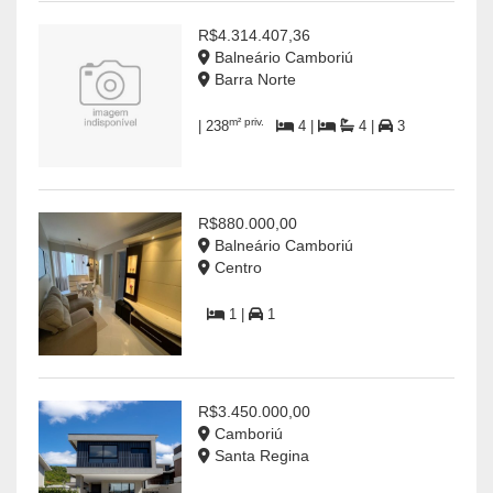
R$4.314.407,36
Balneário Camboriú
Barra Norte
m² priv.
| 238
4 |
4 |
3
R$880.000,00
Balneário Camboriú
Centro
1 |
1
R$3.450.000,00
Camboriú
Santa Regina