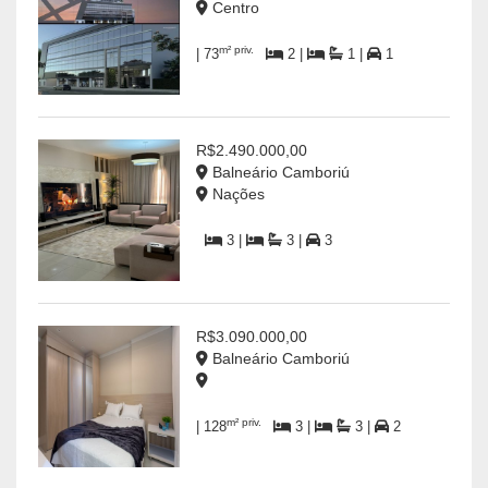
Centro
m² priv.
| 73
2 |
1 |
1
R$2.490.000,00
Balneário Camboriú
Nações
3 |
3 |
3
R$3.090.000,00
Balneário Camboriú
m² priv.
| 128
3 |
3 |
2