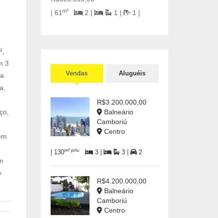
m²
| 61
2 |
1 |
1 |
²,
m 3
Vendas
Aluguéis
ra
a,
R$3.200.000,00
ço,
Balneário
Camboriú
Centro
ém
m² priv.
| 130
3 |
3 |
2
em
e
R$4.200.000,00
Balneário
Camboriú
Centro