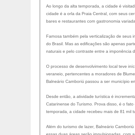
Ao longo da alta temporada, a cidade é visit
cidade é a orla da Praia Central, com seus cer
bares e restaurantes com gastronomia variada
Famosa também pela verticalização de seus im
do Brasil. Mas as edificações são apenas par
naturais e pelo contraste entre a imponência
O processo de desenvolvimento local teve iní
veraneio, pertencentes a moradores de Blumen
Balneário Camboriú passou a ser município e
Desde então, a atividade turística é increme
Catarinense do Turismo. Prova disso, é o fato 
temporada, a cidade recebeu mais de 81 mil tu
Além do turismo de lazer, Balneário Camboriú
essas duas áreas serão impulsionadas, com a 