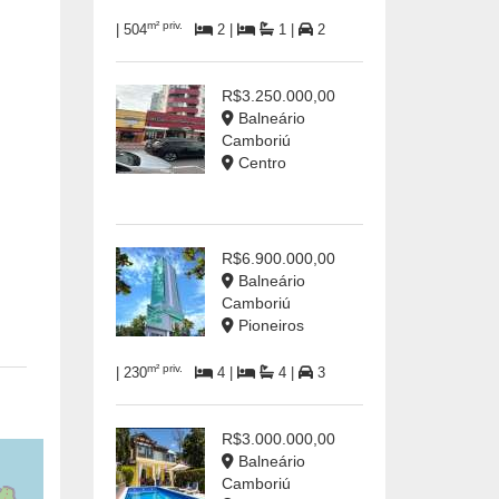
m² priv.
| 504
2 |
1 |
2
R$3.250.000,00
Balneário
Camboriú
Centro
R$6.900.000,00
Balneário
Camboriú
Pioneiros
m² priv.
| 230
4 |
4 |
3
R$3.000.000,00
Balneário
Camboriú