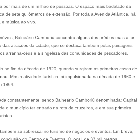
ada por mais de um milhão de pessoas. O espaço mais badalado da
ca de sete quilômetros de extensão. Por toda a Avenida Atlântica, há
 e música ao vivo.
óveis, Balneário Camboriú concentra alguns dos prédios mais altos
te das atrações da cidade, que se destaca também pelas paisagens
 dos arranha-céus e a singeleza das comunidades de pescadores.
cio no fim da década de 1920, quando surgiram as primeiras casas de
au. Mas a atividade turística foi impulsionada na década de 1960 e
m 1964.
ntada constantemente, sendo Balneário Camboriú denominada: Capital
de o município ter entrado na rota de cruzeiros, e em sua primeira
ristas.
 também se sobressai no turismo de negócios e eventos. Em breve,
conclusão do Centro de Eventos. O local, de 33 mil metros