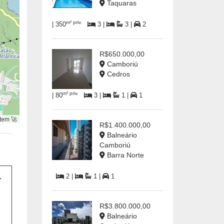
Taquaras
m² priv.
| 350
3 |
3 |
2
R$650.000,00
Camboriú
Cedros
m² priv.
| 80
3 |
1 |
1
tem 🚀
R$1.400.000,00
Balneário
Camboriú
Barra Norte
2 |
1 |
1
R$3.800.000,00
Balneário