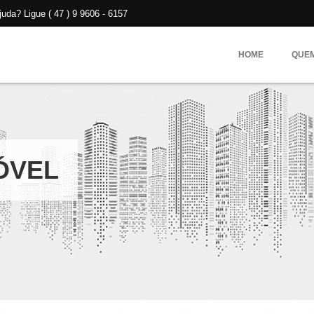
da? Ligue ( 47 ) 9 9606 - 6157
HOME
QUE
ÓVEL