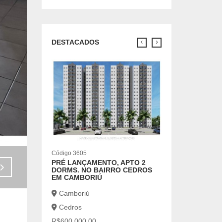
DESTACADOS
Código 7124
APARTAMENTO P
A 100 METROS D
Balneário Cambo
Centro
R$6.500,00
2 |
1 |
Código 3605
PRÉ LANÇAMENTO, APTO 2
Venda - R$1.900.000,00
DORMS. NO BAIRRO CEDROS
EM CAMBORIÚ
Camboriú
Cedros
R$600.000,00