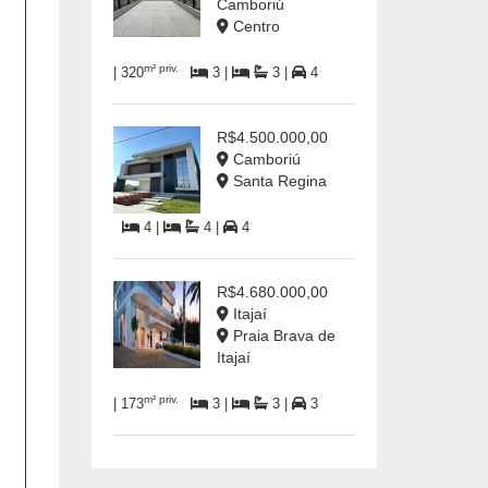
Camboriú
Centro
m² priv.
| 320
3 |
3 |
4
R$4.500.000,00
Camboriú
Santa Regina
4 |
4 |
4
R$4.680.000,00
Itajaí
Praia Brava de
Itajaí
m² priv.
| 173
3 |
3 |
3