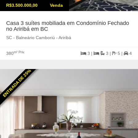
R$3.500.000,00
Venda
Casa 3 suítes mobiliada em Condomínio Fechado
no Ariribá em BC
SC - Balneário Camboriú - Ariribá
m² Priv.
380
3 |
3 |
5 |
4
ENTRADA DE 25%