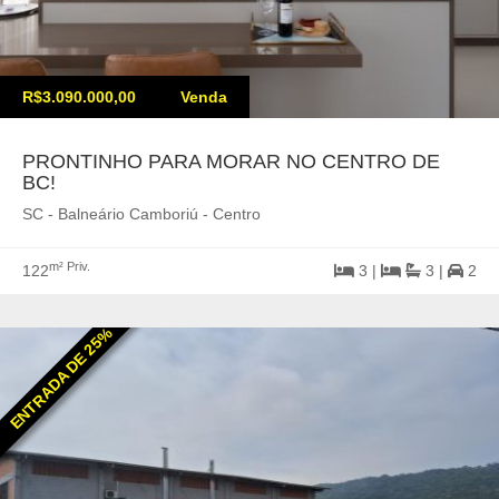
R$3.090.000,00
Venda
PRONTINHO PARA MORAR NO CENTRO DE
BC!
SC - Balneário Camboriú - Centro
m² Priv.
122
3 |
3 |
2
ENTRADA DE 25%