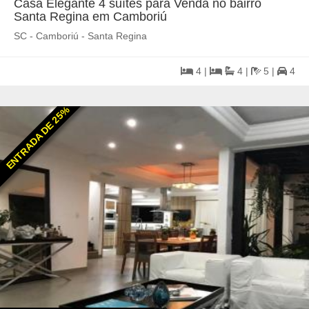
Casa Elegante 4 suítes para Venda no bairro
Santa Regina em Camboriú
SC - Camboriú - Santa Regina
4 |
4 |
5 |
4
ENTRADA DE 25%