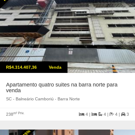
R$4.314.407,36
Venda
Apartamento quatro suites na barra norte para
venda
SC - Balneário Camboriú - Barra Norte
m² Priv.
238
4 |
4 |
4 |
3