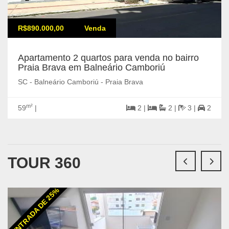
R$890.000,00
Venda
Apartamento 2 quartos para venda no bairro
Praia Brava em Balneário Camboriú
SC - Balneário Camboriú - Praia Brava
m²
59
|
2 |
2 |
3 |
2
TOUR 360
ENTRADA DE 25%