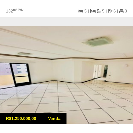
m² Priv.
132
5 |
5 |
6 |
3
R$1.250.000,00
Venda