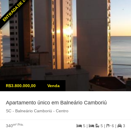
ENTRADA DE 25%
R$3.800.000,00
Venda
Apartamento único em Balneário Camboriú
SC - Balneário Camboriú - Centro
m² Priv.
340
5 |
5 |
6 |
3