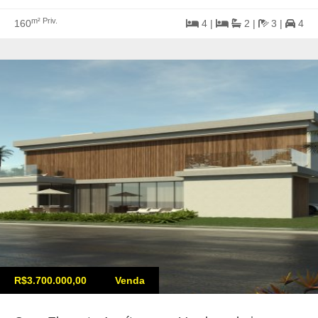
m² Priv.
160
4 |
2 |
3 |
4
R$3.700.000,00
Venda