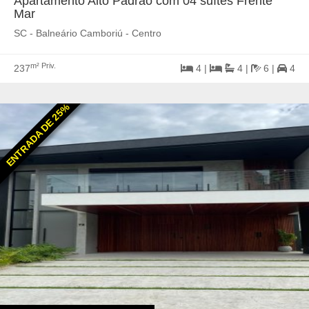
Apartamento Alto Padrão com 04 suítes Frente
Mar
SC - Balneário Camboriú - Centro
m² Priv.
237
4 |
4 |
6 |
4
ENTRADA DE 25%