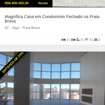
R$6.900.000,00
Venda
Magnífica Casa em Condomínio Fechado na Praia
Brava
SC - Itajaí - Praia Brava
3 |
3 |
3 |
2
ENTRADA DE 25%