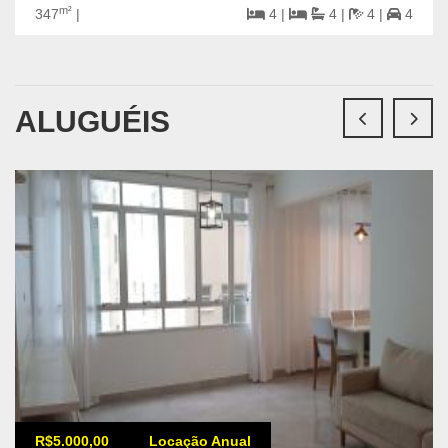
m²
347
|
4 |
4 |
4 |
4
ALUGUÉIS
R$5.000,00
Locação Anual