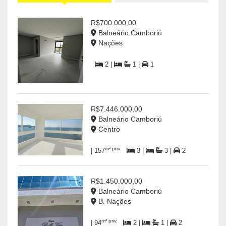
R$700.000,00
Balneário Camboriú
Nações
2 |
1 |
1
R$7.446.000,00
Balneário Camboriú
Centro
m² priv.
| 157
3 |
3 |
2
R$1.450.000,00
Balneário Camboriú
B. Nações
m² priv.
| 94
2 |
1 |
2