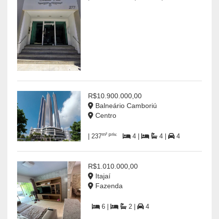
R$10.900.000,00
Balneário Camboriú
Centro
m² priv.
| 237
4 |
4 |
4
R$1.010.000,00
Itajaí
Fazenda
6 |
2 |
4