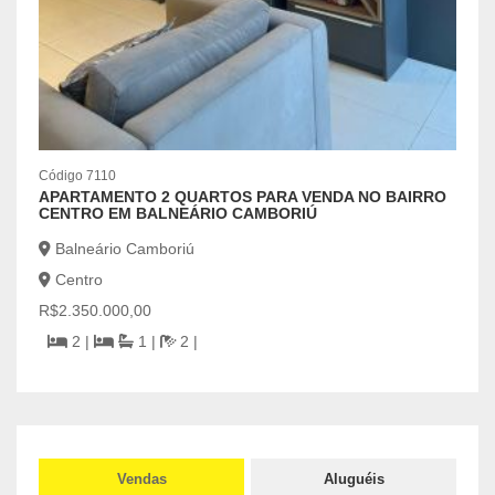
Bal
Cen
R$1.
| 155
Código 7110
APARTAMENTO 2 QUARTOS PARA VENDA NO BAIRRO
CENTRO EM BALNEÁRIO CAMBORIÚ
Balneário Camboriú
Centro
R$2.350.000,00
2 |
1 |
2 |
Vendas
Aluguéis