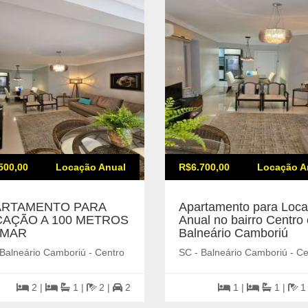
500,00
Locação Anual
R$6.700,00
Locação A
ARTAMENTO PARA
Apartamento para Loc
AÇÃO A 100 METROS
Anual no bairro Centro
 MAR
Balneário Camboriú
 Balneário Camboriú - Centro
SC - Balneário Camboriú - Ce
2 |
1 |
2 |
2
1 |
1 |
1