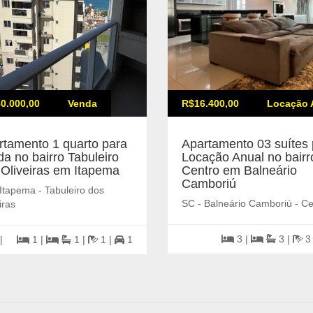
0.000,00
Venda
R$16.400,00
Locação 
rtamento 1 quarto para
Apartamento 03 suítes 
a no bairro Tabuleiro
Locação Anual no bairr
 Oliveiras em Itapema
Centro em Balneário
Camboriú
Itapema - Tabuleiro dos
SC - Balneário Camboriú - Ce
iras
3 |
3 |
3
|
1 |
1 |
1 |
1