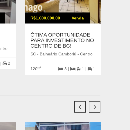
R$1.600.000,00
Venda
R$1.00
ÓTIMA OPORTUNIDADE
Apart
PARA INVESTIMENTO NO
Barra
CENTRO DE BC!
locali
ntro
SC - Balneário Camboriú - Centro
SC - Ba
Sul
 |
2
m²
120
|
3 |
1 |
1
m²
74
|