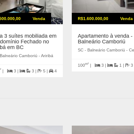
500.000,00
Venda
R$1.600.000,00
Venda
a 3 suítes mobiliada em
Apartamento à venda -
domínio Fechado no
Balneário Camboriú
ribá em BC
SC - Balneário Camboriú - Ce
Balneário Camboriú - Ariribá
m²
100
|
3 |
1 |
3
²
|
3 |
3 |
5 |
4