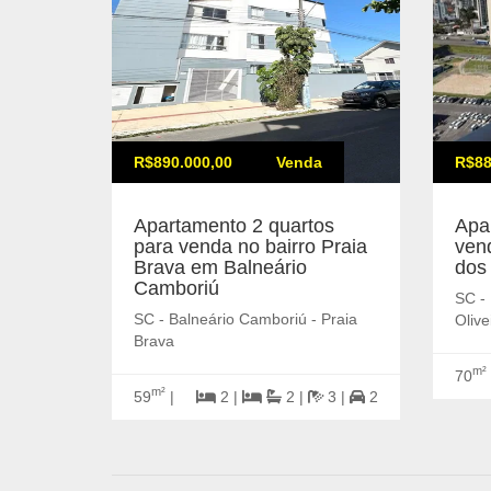
R$890.000,00
Venda
R$88
Apartamento 2 quartos
Apa
para venda no bairro Praia
vend
Brava em Balneário
dos
Camboriú
SC - 
SC - Balneário Camboriú - Praia
Olive
Brava
m²
70
m²
59
|
2 |
2 |
3 |
2