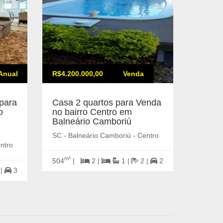
Anual
R$4.200.000,00
Venda
R$900.
para
Casa 2 quartos para Venda
Apart
o
no bairro Centro em
para 
Balneário Camboriú
Centr
Cambo
SC - Balneário Camboriú - Centro
ntro
SC - Ba
m²
504
|
2 |
1 |
2 |
2
 |
3