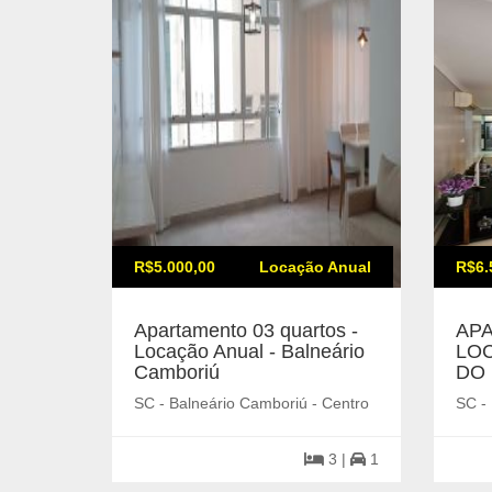
R$5.000,00
Locação Anual
R$6.
Apartamento 03 quartos -
AP
Locação Anual - Balneário
LOC
Camboriú
DO
SC - Balneário Camboriú - Centro
SC -
3 |
1