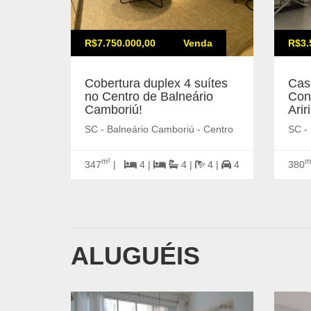
R$7.750.000,00
Venda
R$3.
Cobertura duplex 4 suítes
Cas
no Centro de Balneário
Con
Camboriú!
Ari
SC - Balneário Camboriú - Centro
SC - 
m²
m
347
|
4 |
4 |
4 |
4
380
ALUGUÉIS