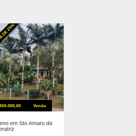
A DE 25%
300.000,00
Venda
reno em Sto Amaro da
ratriz