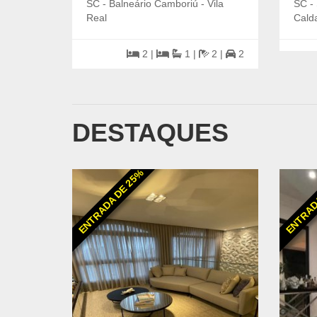
SC - Balneário Camboriú - Vila
SC - 
Real
Calda
2 |
1 |
2 |
2
DESTAQUES
ENTRADA DE 25%
ENTRAD