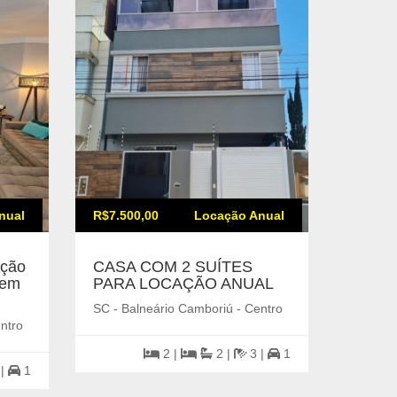
nual
R$7.500,00
Locação Anual
R$7.50
ação
CASA COM 2 SUÍTES
Apart
 em
PARA LOCAÇÃO ANUAL
na Ave
Suíte
SC - Balneário Camboriú - Centro
Gara
ntro
SC - Ba
2 |
2 |
3 |
1
 |
1