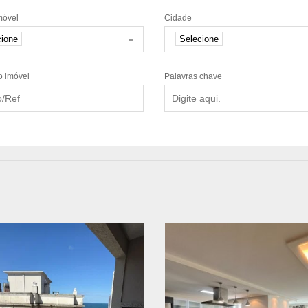
móvel
Cidade
cione
Selecione
o imóvel
Palavras chave