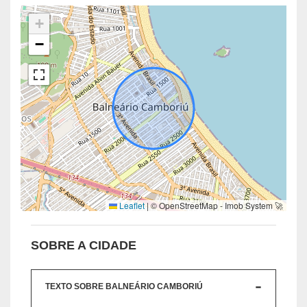
+
−
Leaflet
|
© OpenStreetMap - Imob System 🚀
SOBRE A CIDADE
TEXTO SOBRE BALNEÁRIO CAMBORIÚ