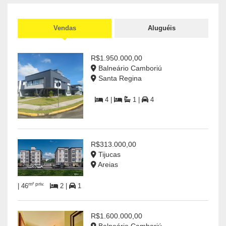
Vendas
Aluguéis
R$1.950.000,00
Balneário Camboriú
Santa Regina
4 |
1 |
4
R$313.000,00
Tijucas
Areias
m² priv.
| 46
2 |
1
R$1.600.000,00
Balneário Camboriú