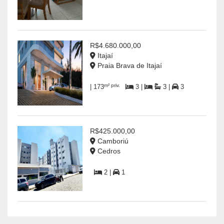
R$4.680.000,00
Itajaí
Praia Brava de Itajaí
m² priv.
| 173
3 |
3 |
3
R$425.000,00
Camboriú
Cedros
2 |
1