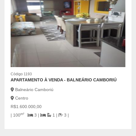
Códig
Código 1193
OPO
APARTAMENTO À VENDA - BALNEÁRIO CAMBORIÚ
Bal
Balneário Camboriú
Cen
Centro
R$6.
R$1.600.000,00
2
m²
| 100
3 |
1 |
3 |