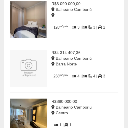
R$3.090.000,00
Balneário Camboriú
m² priv.
| 128
3 |
3 |
2
R$4.314.407,36
Balneário Camboriú
Barra Norte
m² priv.
| 238
4 |
4 |
3
R$880.000,00
Balneário Camboriú
Centro
1 |
1