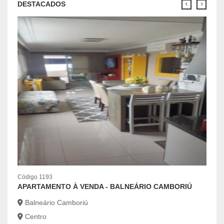
DESTACADOS
Códig
Código 1193
OPO
APARTAMENTO À VENDA - BALNEÁRIO CAMBORIÚ
Bal
Balneário Camboriú
Cen
Centro
R$6.