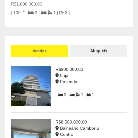
R$1.600.000,00
2
m²
| 100
3 |
1 |
3 |
Vendas
Aluguéis
R$900.000,00
Itajaí
Fazenda
2 |
1 |
1
R$8.500.000,00
Balneário Camboriú
Centro