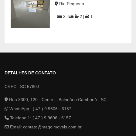
Rio Pequeno
2 |
2 |
1
DETALHES DE CONTATO
CRECI: SC 5780J
Rua 3300, 120 - Centro - Balneário Camboriú - SC
WhatsApp :
( 47 ) 9 9606 - 6157
Telefone 1: ( 47 ) 9 9606 - 6157
Email:
contato@magoimoveis.com.br