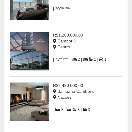
m² priv.
| 290
R$1.200.000,00
Camboriú
Centro
m² priv.
| 73
2 |
1 |
1
R$2.490.000,00
Balneário Camboriú
Nações
3 |
3 |
3