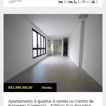
m² Priv.
118
3 |
3 |
4 |
2
R$1.890.000,00
Venda
Apartamento 3 quartos à venda no Centro de
Balneário Camboriú – Edifício Sun Paradise