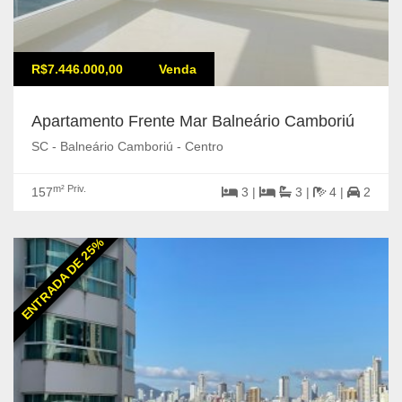
R$7.446.000,00
Venda
Apartamento Frente Mar Balneário Camboriú
SC - Balneário Camboriú - Centro
m² Priv.
157
3 |
3 |
4 |
2
ENTRADA DE 25%