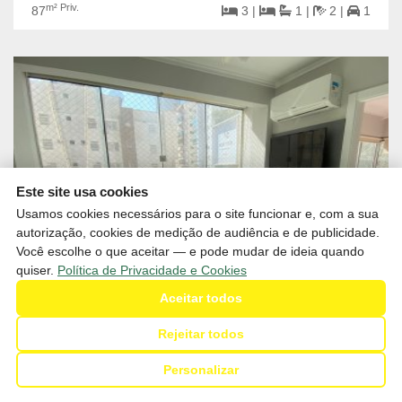
m² Priv.
87
3 |
1 |
2 |
1
Este site usa cookies
Usamos cookies necessários para o site funcionar e, com a sua
autorização, cookies de medição de audiência e de publicidade.
Você escolhe o que aceitar — e pode mudar de ideia quando
quiser.
Política de Privacidade e Cookies
Aceitar todos
Rejeitar todos
R$1.200.000,00
Venda
Personalizar
Apartamento com 02 dormitórios + 01 suíte à