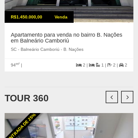
R$1.450.000,00
Venda
Apartamento para venda no bairro B. Nações
em Balneário Camboriú
SC - Balneário Camboriú - B. Nações
m²
94
|
2 |
1 |
2 |
2
TOUR 360
ENTRADA DE 25%