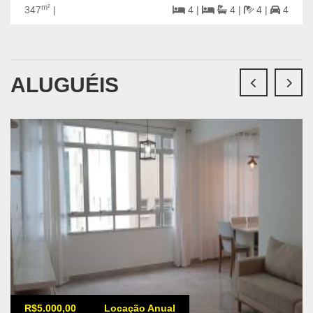
m²
347
|
4 |
4 |
4 |
4
ALUGUÉIS
R$5.000,00
Locação Anual