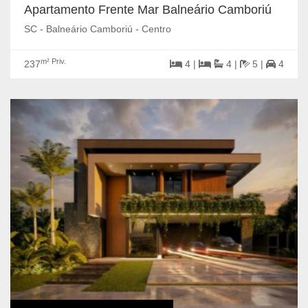
Apartamento Frente Mar Balneário Camboriú
SC - Balneário Camboriú - Centro
m² Priv.
237
4 |
4 |
5 |
4