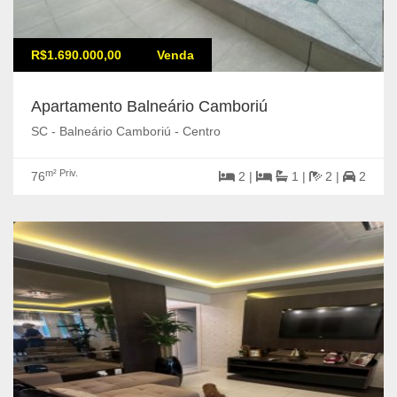
R$1.690.000,00
Venda
Apartamento Balneário Camboriú
SC - Balneário Camboriú - Centro
m² Priv.
76
2 |
1 |
2 |
2