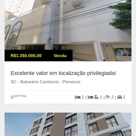
R$1.350.000,00
Venda
Excelente valor em localização privilegiada!
SC - Balneário Camboriú - Pioneiros
m² Priv.
87
2 |
1 |
2 |
1