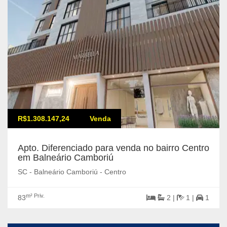
R$1.308.147,24
Venda
Apto. Diferenciado para venda no bairro Centro
em Balneário Camboriú
SC - Balneário Camboriú - Centro
m² Priv.
83
2 |
1 |
1