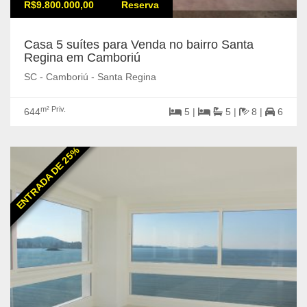
R$9.800.000,00
Reserva
Casa 5 suítes para Venda no bairro Santa
Regina em Camboriú
SC - Camboriú - Santa Regina
m² Priv.
644
5 |
5 |
8 |
6
ENTRADA DE 25%