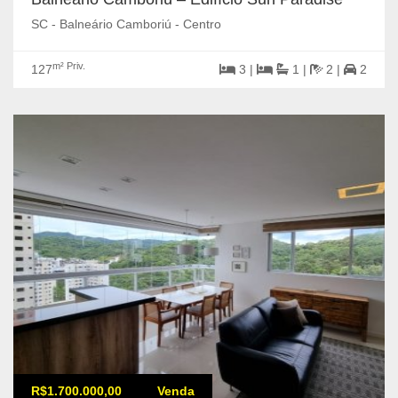
SC - Balneário Camboriú - Centro
m² Priv.
127
3 |
1 |
2 |
2
R$1.700.000,00
Venda