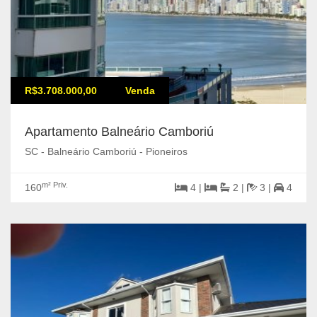
R$3.708.000,00
Venda
Apartamento Balneário Camboriú
SC - Balneário Camboriú - Pioneiros
m² Priv.
160
4 |
2 |
3 |
4