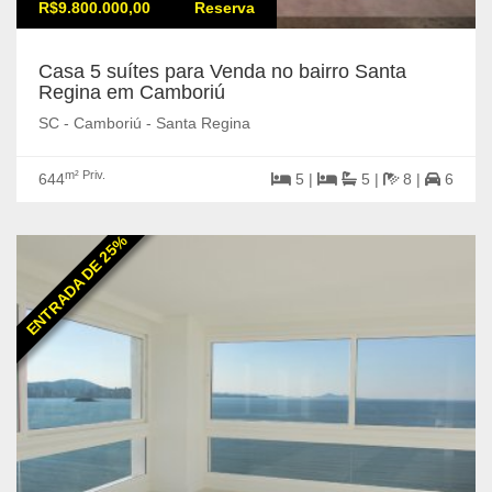
R$9.800.000,00
Reserva
Casa 5 suítes para Venda no bairro Santa
Regina em Camboriú
SC - Camboriú - Santa Regina
m² Priv.
644
5 |
5 |
8 |
6
ENTRADA DE 25%