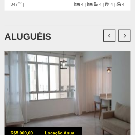
m²
347
|
4 |
4 |
4 |
4
ALUGUÉIS
R$5.000,00
Locação Anual