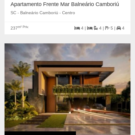
Apartamento Frente Mar Balneário Camboriú
SC - Balneário Camboriú - Centro
m² Priv.
237
4 |
4 |
5 |
4