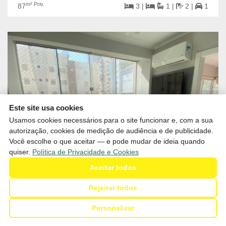
m² Priv.
87
3 |
1 |
2 |
1
Este site usa cookies
Usamos cookies necessários para o site funcionar e, com a sua
autorização, cookies de medição de audiência e de publicidade.
Você escolhe o que aceitar — e pode mudar de ideia quando
quiser.
Política de Privacidade e Cookies
Aceitar todos
Rejeitar todos
R$1.200.000,00
Venda
Personalizar
Apartamento com 02 dormitórios + 01 suíte à