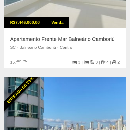
R$7.446.000,00
Venda
Apartamento Frente Mar Balneário Camboriú
SC - Balneário Camboriú - Centro
m² Priv.
157
3 |
3 |
4 |
2
ENTRADA DE 25%