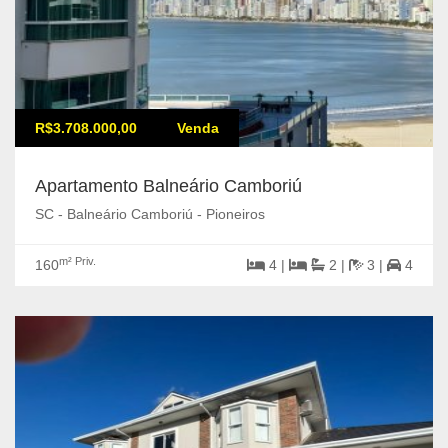
R$3.708.000,00
Venda
Apartamento Balneário Camboriú
SC - Balneário Camboriú - Pioneiros
m² Priv.
160
4 |
2 |
3 |
4