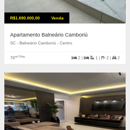
R$1.690.000,00
Venda
Apartamento Balneário Camboriú
SC - Balneário Camboriú - Centro
m² Priv.
76
2 |
1 |
2 |
2