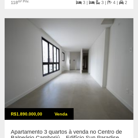
m² Priv.
118
3 |
3 |
4 |
2
R$1.890.000,00
Venda
Apartamento 3 quartos à venda no Centro de
Balneário Camboriú – Edifício Sun Paradise