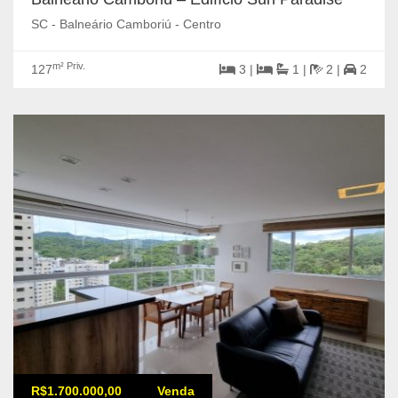
SC - Balneário Camboriú - Centro
m² Priv.
127
3 |
1 |
2 |
2
R$1.700.000,00
Venda