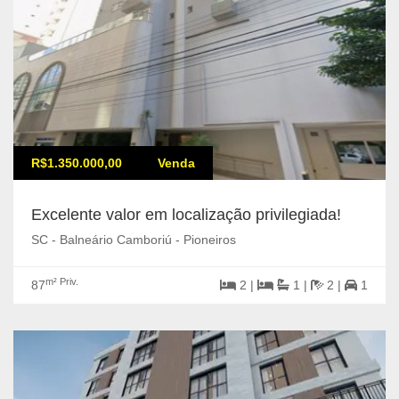
R$1.350.000,00
Venda
Excelente valor em localização privilegiada!
SC - Balneário Camboriú - Pioneiros
m² Priv.
87
2 |
1 |
2 |
1