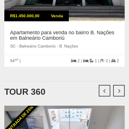
R$1.450.000,00
Venda
Apartamento para venda no bairro B. Nações
em Balneário Camboriú
SC - Balneário Camboriú - B. Nações
m²
94
|
2 |
1 |
2 |
2
TOUR 360
ENTRADA DE 25%