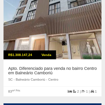
R$1.308.147,24
Venda
Apto. Diferenciado para venda no bairro Centro
em Balneário Camboriú
SC - Balneário Camboriú - Centro
m² Priv.
83
2 |
1 |
1