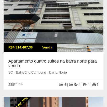
R$4.314.407,36
Venda
Apartamento quatro suites na barra norte para
venda
SC - Balneário Camboriú - Barra Norte
m² Priv.
238
4 |
4 |
4 |
3