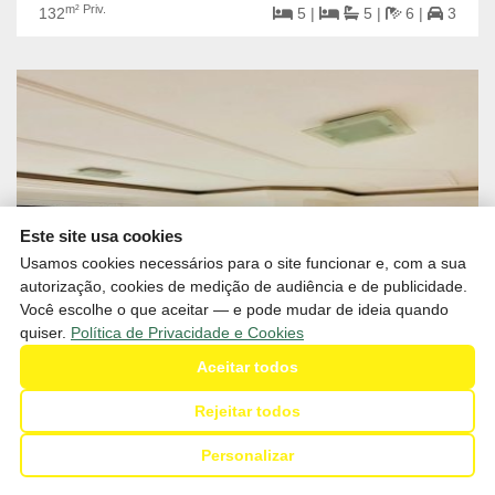
m² Priv.
132
5 |
5 |
6 |
3
Este site usa cookies
Usamos cookies necessários para o site funcionar e, com a sua
autorização, cookies de medição de audiência e de publicidade.
Você escolhe o que aceitar — e pode mudar de ideia quando
quiser.
Política de Privacidade e Cookies
Aceitar todos
Rejeitar todos
R$1.250.000,00
Venda
Personalizar
SC - Balneário Camboriú - Centro