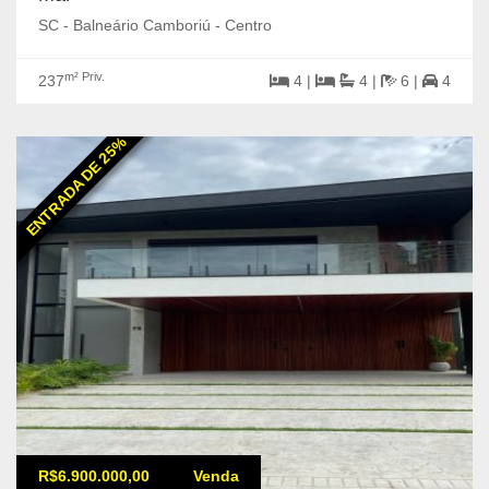
SC - Balneário Camboriú - Centro
m² Priv.
237
4 |
4 |
6 |
4
ENTRADA DE 25%
R$6.900.000,00
Venda