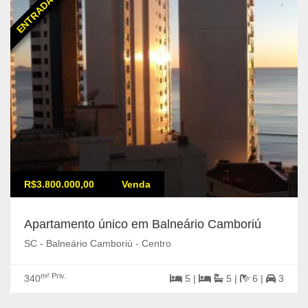
ENTRADA DE 25%
R$3.800.000,00
Venda
Apartamento único em Balneário Camboriú
SC - Balneário Camboriú - Centro
m² Priv.
340
5 |
5 |
6 |
3