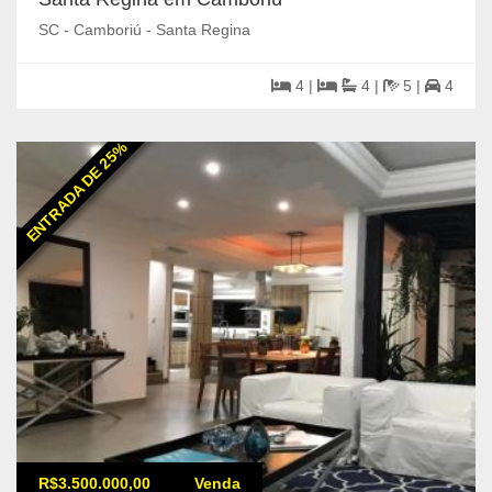
SC - Camboriú - Santa Regina
4 |
4 |
5 |
4
ENTRADA DE 25%
R$3.500.000,00
Venda