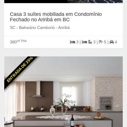
Casa 3 suítes mobiliada em Condomínio
Fechado no Ariribá em BC
SC - Balneário Camboriú - Ariribá
m² Priv.
380
3 |
3 |
5 |
4
ENTRADA DE 25%