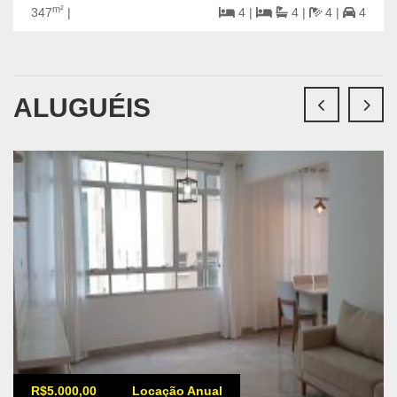
m²
347
|
4 |
4 |
4 |
4
ALUGUÉIS
R$5.000,00
Locação Anual