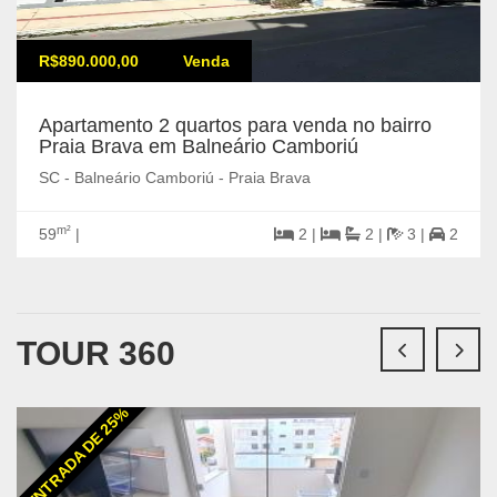
R$890.000,00
Venda
Apartamento 2 quartos para venda no bairro
Praia Brava em Balneário Camboriú
SC - Balneário Camboriú - Praia Brava
m²
59
|
2 |
2 |
3 |
2
TOUR 360
ENTRADA DE 25%