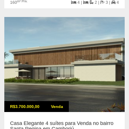
m² Priv.
160
4 |
2 |
3 |
4
R$3.700.000,00
Venda
Casa Elegante 4 suítes para Venda no bairro
Santa Regina em Camboriú