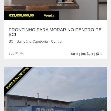
R$3.090.000,00
Venda
PRONTINHO PARA MORAR NO CENTRO DE
BC!
SC - Balneário Camboriú - Centro
m² Priv.
122
3 |
3 |
2
ENTRADA DE 25%