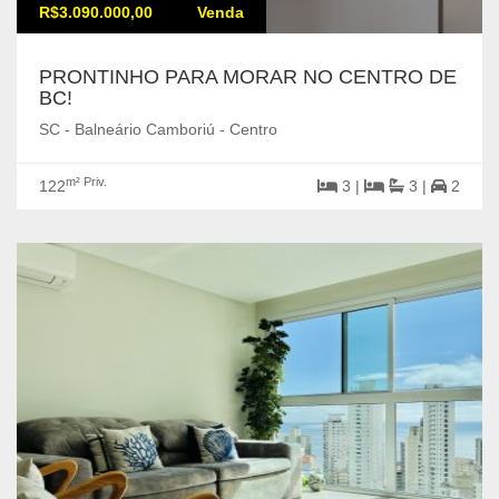
R$3.090.000,00
Venda
PRONTINHO PARA MORAR NO CENTRO DE
BC!
SC - Balneário Camboriú - Centro
m² Priv.
122
3 |
3 |
2