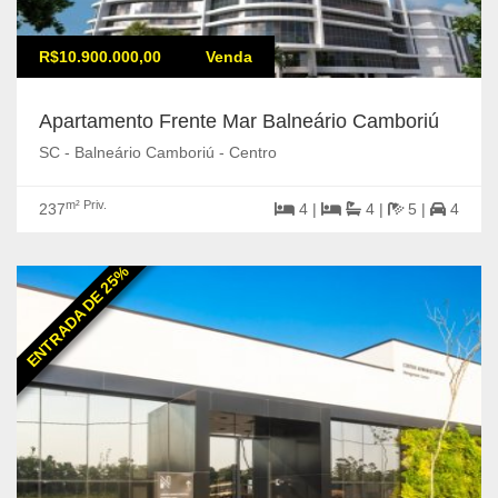
R$10.900.000,00
Venda
Apartamento Frente Mar Balneário Camboriú
SC - Balneário Camboriú - Centro
m² Priv.
237
4 |
4 |
5 |
4
ENTRADA DE 25%