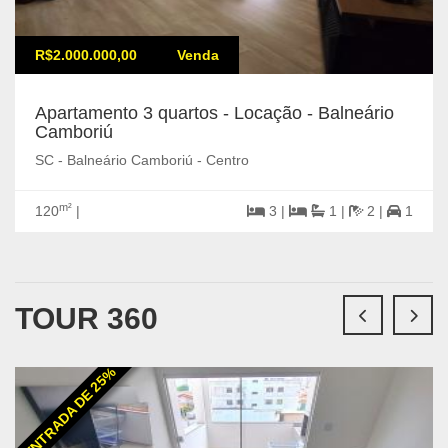
R$2.000.000,00
Venda
Apartamento 3 quartos - Locação - Balneário
Camboriú
SC - Balneário Camboriú - Centro
m²
120
|
3 |
1 |
2 |
1
TOUR 360
ENTRADA DE 25%