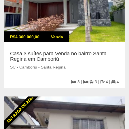
R$4.300.000,00
Venda
Casa 3 suítes para Venda no bairro Santa
Regina em Camboriú
SC - Camboriú - Santa Regina
3 |
3 |
4 |
4
ENTRADA DE 25%