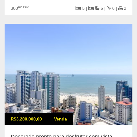
m² Priv.
300
5 |
5 |
6 |
2
R$3.200.000,00
Venda
Decorado pronto para desfrutar com vista