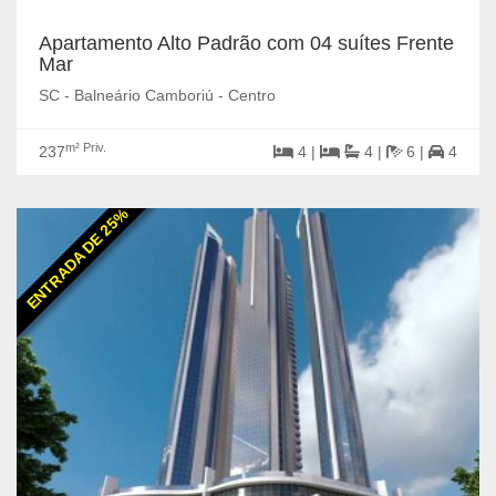
Apartamento Alto Padrão com 04 suítes Frente
Mar
SC - Balneário Camboriú - Centro
m² Priv.
237
4 |
4 |
6 |
4
ENTRADA DE 25%