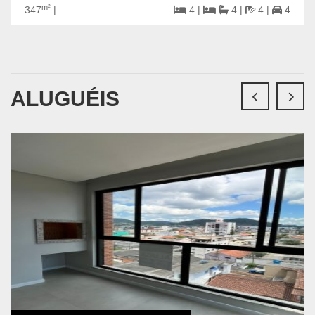
m²
347
|
4 |
4 |
4 |
4
ALUGUÉIS