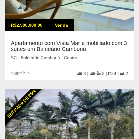
R$2.900.000,00
Venda
Apartamento com Vista Mar e mobiliado com 3
suítes em Balneário Camboriú
SC - Balneário Camboriú - Centro
m² Priv.
139
3 |
3 |
4 |
2
ENTRADA DE 25%