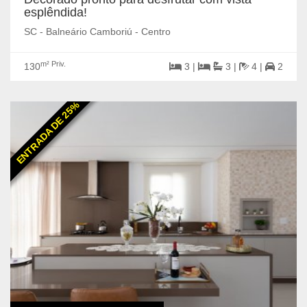
esplêndida!
SC - Balneário Camboriú - Centro
m² Priv.
130
3 |
3 |
4 |
2
ENTRADA DE 25%