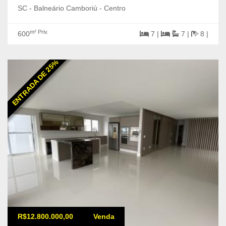
SC - Balneário Camboriú - Centro
m² Priv.
600
7 |
7 |
8 |
ENTRADA DE 25%
R$12.800.000,00
Venda