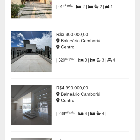
m² priv.
| 91
2 |
2 |
1
R$3.800.000,00
Balneário Camboriú
Centro
m² priv.
| 320
3 |
3 |
4
R$4.990.000,00
Balneário Camboriú
Centro
m² priv.
| 239
4 |
4 |