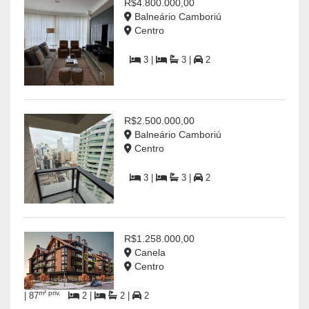
R$4.800.000,00
Balneário Camboriú
Centro
3 |
3 |
2
R$2.500.000,00
Balneário Camboriú
Centro
3 |
3 |
2
R$1.258.000,00
Canela
Centro
m² priv.
| 87
2 |
2 |
2