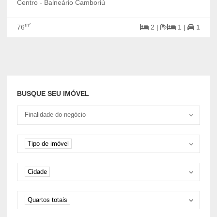
Centro - Balneário Camboriú
m²
76
2 |
1 |
1
BUSQUE SEU IMÓVEL
Tipo negociação
Finalidade do negócio
Tipo de imóvel
Tipo de imóvel
Cidade
Cidade
Quartos
Quartos totais