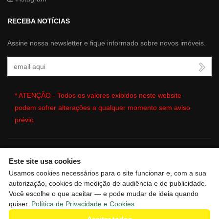
RECEBA NOTÍCIAS
Assine nossa newsletter e fique informado sobre novos imóveis.
Seu Email
* ATENÇÃO - Todos os valores exibidos neste website
podem sofrer alterações a qualquer momento sem aviso
prévio.
Este site usa cookies
🔒
| Copyright © 2026 - Website gerado por
ImobSystem - Sistema
Usamos cookies necessários para o site funcionar e, com a sua
de Gestão Imobiliária
|
Política de Privacidade e Cookies
|
autorização, cookies de medição de audiência e de publicidade.
Preferências de cookies
|
Meus dados
Você escolhe o que aceitar — e pode mudar de ideia quando
quiser.
Política de Privacidade e Cookies