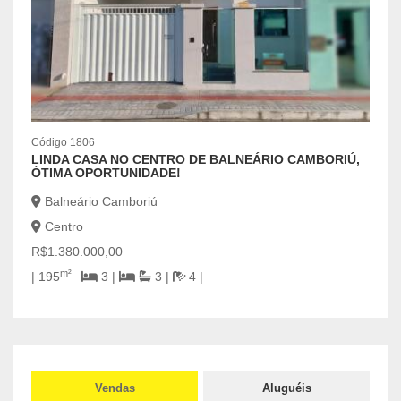
Código 1806
Códig
LINDA CASA NO CENTRO DE BALNEÁRIO CAMBORIÚ,
TERR
ÓTIMA OPORTUNIDADE!
San
Balneário Camboriú
Cal
Centro
R$2.
R$1.380.000,00
m²
| 195
3 |
3 |
4 |
Vendas
Aluguéis