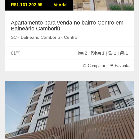
R$1.161.202,99
Venda
Apartamento para venda no bairro Centro em
Balneário Camboriú
SC - Balneário Camboriú - Centro
m²
61
2 |
1 |
1 |
1
⚖ Comparar
❤ Favoritar