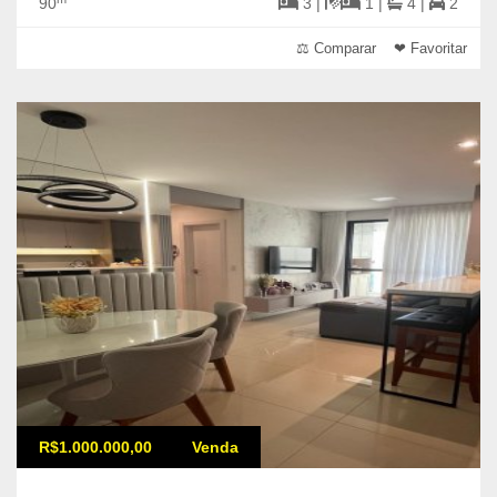
90
3 |
1 |
4 |
2
⚖ Comparar
❤ Favoritar
R$1.000.000,00
Venda