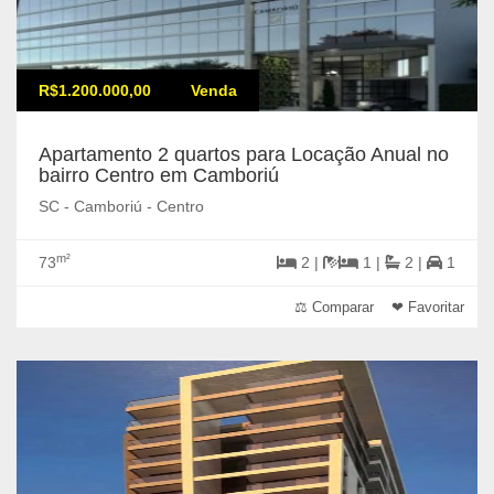
R$1.200.000,00
Venda
Apartamento 2 quartos para Locação Anual no
bairro Centro em Camboriú
SC - Camboriú - Centro
m²
73
2 |
1 |
2 |
1
⚖ Comparar
❤ Favoritar