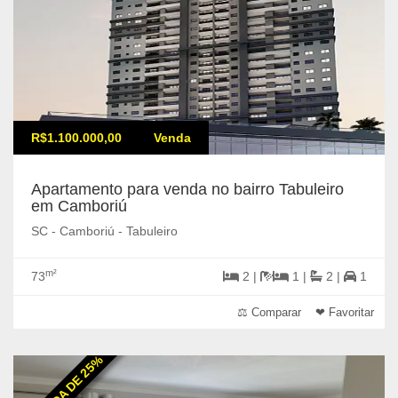
R$1.100.000,00
Venda
Apartamento para venda no bairro Tabuleiro
em Camboriú
SC - Camboriú - Tabuleiro
m²
73
2 |
1 |
2 |
1
⚖ Comparar
❤ Favoritar
ENTRADA DE 25%