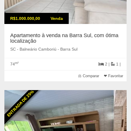
R$1.000.000,00
Venda
Apartamento à venda na Barra Sul, com ótima
localização
SC - Balneário Camboriú - Barra Sul
m²
74
2 |
1 |
⚖ Comparar
❤ Favoritar
ENTRADA DE 25%