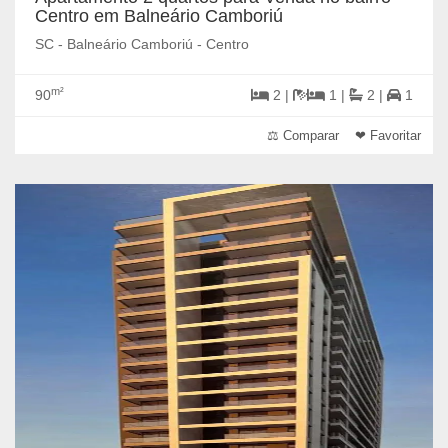
Centro em Balneário Camboriú
SC - Balneário Camboriú - Centro
m²
90
2 |
1 |
2 |
1
⚖ Comparar
❤ Favoritar