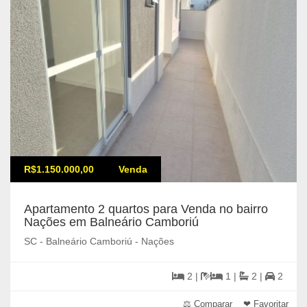
R$1.150.000,00
Venda
Apartamento 2 quartos para Venda no bairro
Nações em Balneário Camboriú
SC - Balneário Camboriú - Nações
2 |
1 |
2 |
2
⚖ Comparar
❤ Favoritar