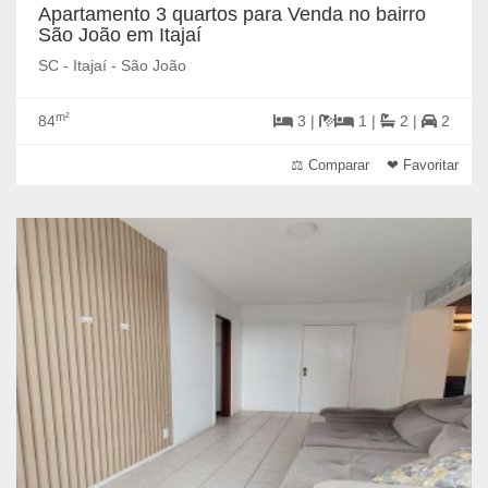
Apartamento 3 quartos para Venda no bairro
São João em Itajaí
SC - Itajaí - São João
m²
84
3 |
1 |
2 |
2
⚖ Comparar
❤ Favoritar