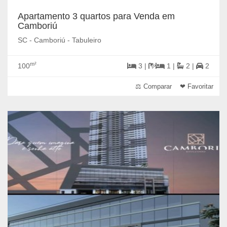
Apartamento 3 quartos para Venda em
Camboriú
SC - Camboriú - Tabuleiro
m²
100
3 |
1 |
2 |
2
⚖ Comparar
❤ Favoritar