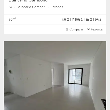
Balneário Camboriú
SC - Balneário Camboriú - Estados
m²
70
2 |
1 |
2 |
2
⚖ Comparar
❤ Favoritar