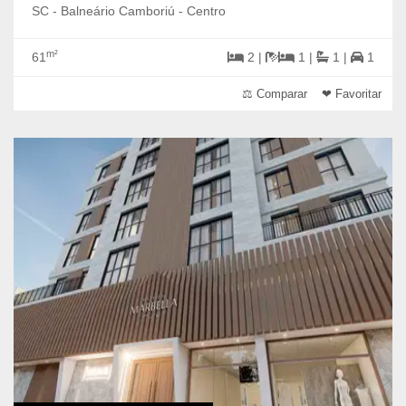
SC - Balneário Camboriú - Centro
m²
61
2 |
1 |
1 |
1
⚖ Comparar
❤ Favoritar