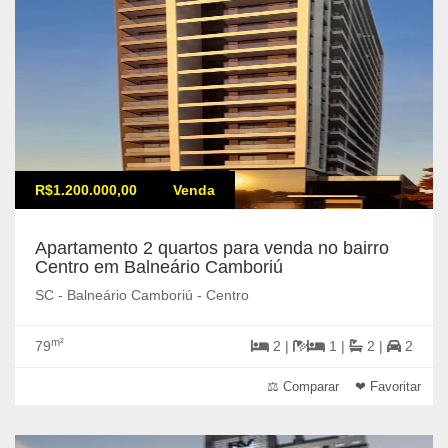
R$1.200.000,00
Venda
Apartamento 2 quartos para venda no bairro
Centro em Balneário Camboriú
SC - Balneário Camboriú - Centro
m²
79
2 |
1 |
2 |
2
⚖ Comparar
❤ Favoritar