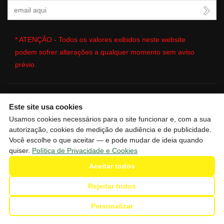
Seu Email
* ATENÇÃO - Todos os valores exibidos neste website
podem sofrer alterações a qualquer momento sem aviso
prévio.
Este site usa cookies
🔒
| Copyright © 2026 - Website gerado por
ImobSystem - Sistema
Usamos cookies necessários para o site funcionar e, com a sua
de Gestão Imobiliária
|
Política de Privacidade e Cookies
|
autorização, cookies de medição de audiência e de publicidade.
Preferências de cookies
|
Meus dados
Você escolhe o que aceitar — e pode mudar de ideia quando
quiser.
Política de Privacidade e Cookies
Aceitar todos
Rejeitar todos
Personalizar