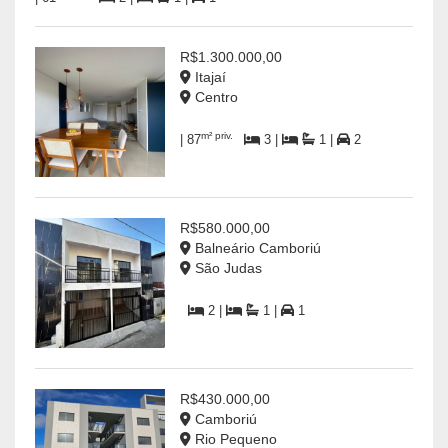
R$1.300.000,00
Itajaí
Centro
m² priv.
| 87
3 |
1 |
2
R$580.000,00
Balneário Camboriú
São Judas
2 |
1 |
1
R$430.000,00
Camboriú
Rio Pequeno