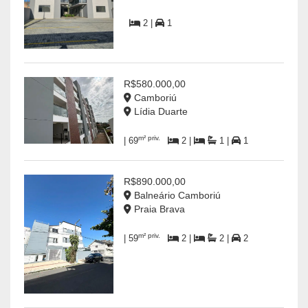
2 |
1
R$580.000,00
Camboriú
Lídia Duarte
m² priv.
| 69
2 |
1 |
1
R$890.000,00
Balneário Camboriú
Praia Brava
m² priv.
| 59
2 |
2 |
2