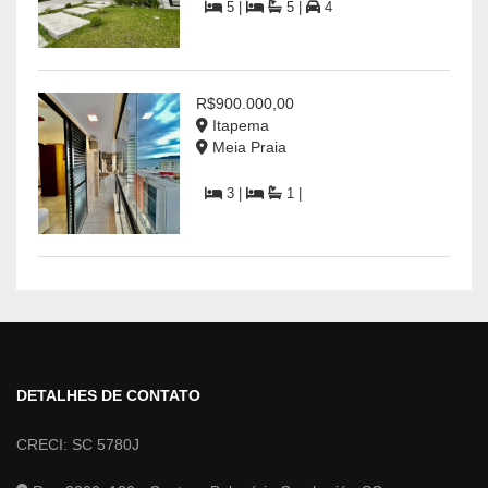
5 |
5 |
4
R$900.000,00
Itapema
Meia Praia
3 |
1 |
DETALHES DE CONTATO
CRECI: SC 5780J