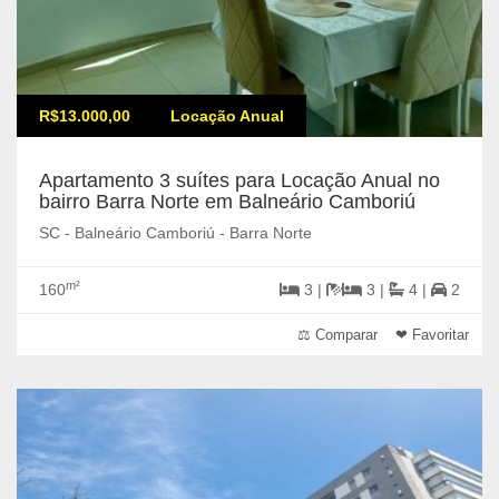
R$13.000,00
Locação Anual
Apartamento 3 suítes para Locação Anual no
bairro Barra Norte em Balneário Camboriú
SC - Balneário Camboriú - Barra Norte
m²
160
3 |
3 |
4 |
2
⚖ Comparar
❤ Favoritar