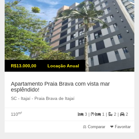
R$13.000,00
Locação Anual
Apartamento Praia Brava com vista mar
esplêndido!
SC - Itajaí - Praia Brava de Itajaí
m²
110
3 |
1 |
2 |
2
⚖ Comparar
❤ Favoritar