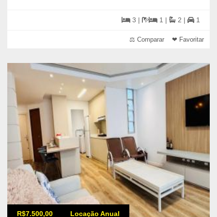
3 |
1 |
2 |
1
⚖ Comparar
❤ Favoritar
R$7.500,00
Locação Anual