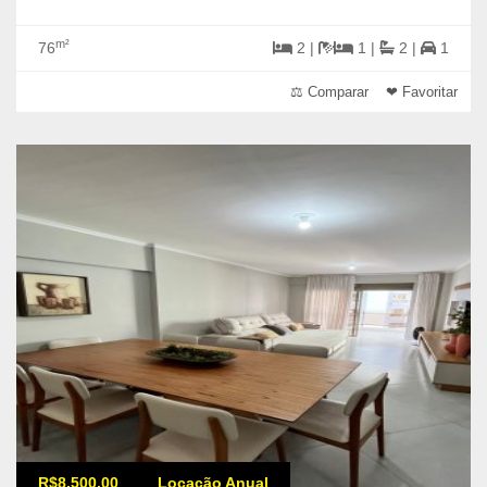
m²
76
2 |
1 |
2 |
1
⚖ Comparar
❤ Favoritar
R$8.500,00
Locação Anual