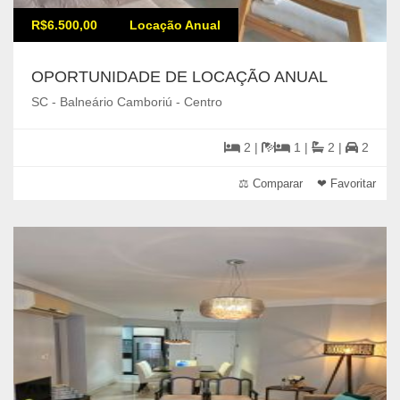
R$6.500,00
Locação Anual
OPORTUNIDADE DE LOCAÇÃO ANUAL
SC - Balneário Camboriú - Centro
2 |
1 |
2 |
2
⚖ Comparar
❤ Favoritar