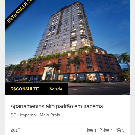
ENTRADA DE 25%
R$CONSULTE
Venda
Apartamentos alto padrão em Itapema
SC - Itapema - Meia Praia
m²
261
4 |
4 |
3