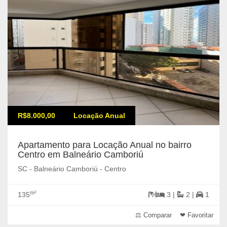
R$8.000,00
Locação Anual
Apartamento para Locação Anual no bairro
Centro em Balneário Camboriú
SC - Balneário Camboriú - Centro
m²
135
3 |
2 |
1
⚖ Comparar
❤ Favoritar