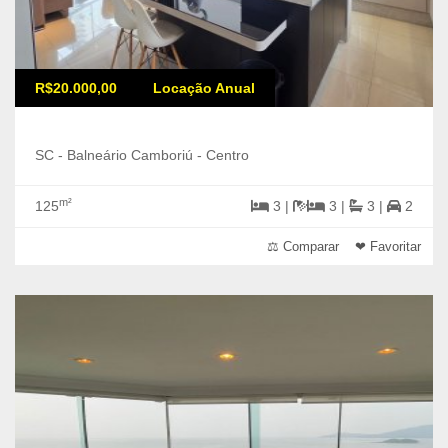
R$20.000,00
Locação Anual
SC - Balneário Camboriú - Centro
m²
125
3 |
3 |
3 |
2
⚖ Comparar
❤ Favoritar