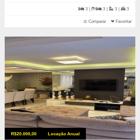
3 |
3 |
3 |
3
⚖ Comparar
❤ Favoritar
R$20.000,00
Locação Anual