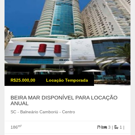
R$25.000,00
Locação Temporada
BEIRA MAR DISPONÍVEL PARA LOCAÇÃO
ANUAL
SC - Balneário Camboriú - Centro
m²
186
3 |
1 |