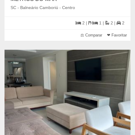
SC - Balneário Camboriú - Centro
2 |
1 |
2 |
2
⚖ Comparar
❤ Favoritar