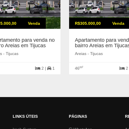
5.000,00
Venda
R$305.000,00
Venda
rtamento para venda no
Apartamento para vend
ro Areias em Tijucas
bairro Areias em Tijuca
s - Tijucas
Areias - Tijucas
m²
2 |
1
46
2
LINKS ÚTEIS
PÁGINAS
R