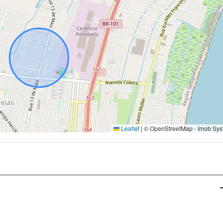
Leaflet
|
© OpenStreetMap - Imob Sys