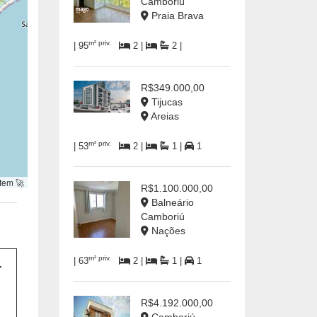
Camboriú
Praia Brava
m² priv.
| 95
2 |
2 |
R$349.000,00
Tijucas
Areias
m² priv.
| 53
2 |
1 |
1
tem 🚀
R$1.100.000,00
Balneário
Camboriú
Nações
m² priv.
| 63
2 |
1 |
1
R$4.192.000,00