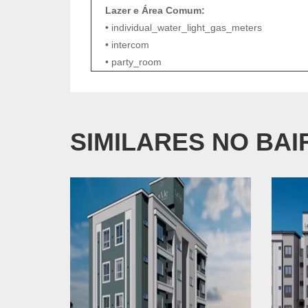
Lazer e Área Comum:
• individual_water_light_gas_meters
• intercom
• party_room
SIMILARES NO BAI