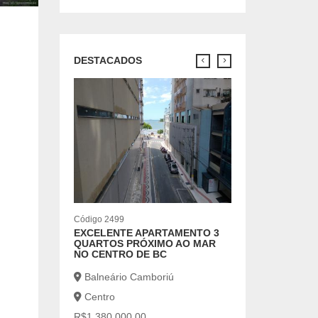
DESTACADOS
Código 7126
OPORTUNIDADE 
ANUAL
Balneário Cambo
Centro
R$6.500,00
2 |
1 |
Código 2499
EXCELENTE APARTAMENTO 3
QUARTOS PRÓXIMO AO MAR
NO CENTRO DE BC
Balneário Camboriú
Centro
R$1.380.000,00