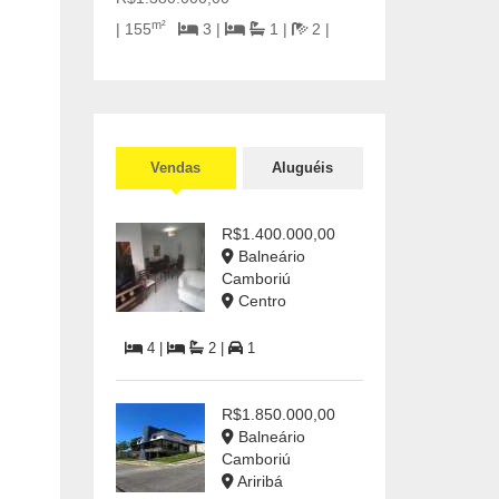
m²
| 155
3 |
1 |
2 |
Vendas
Aluguéis
R$1.400.000,00
Balneário
Camboriú
Centro
4 |
2 |
1
R$1.850.000,00
Balneário
Camboriú
Ariribá