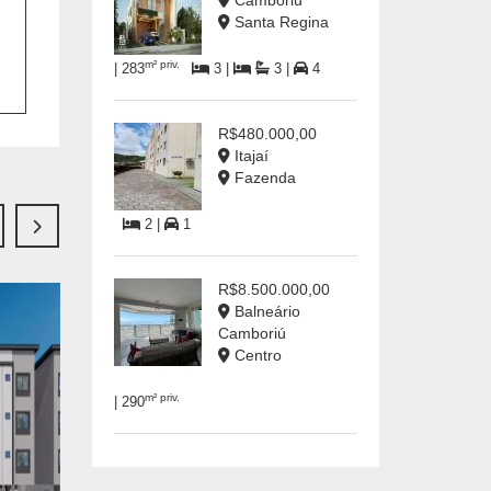
Camboriú
Santa Regina
m² priv.
| 283
3 |
3 |
4
R$480.000,00
Itajaí
Fazenda
2 |
1
R$8.500.000,00
Balneário
Camboriú
Centro
m² priv.
| 290