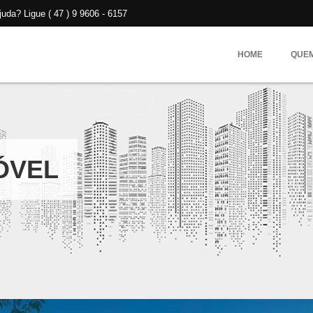
da? Ligue ( 47 ) 9 9606 - 6157
HOME
QUE
ÓVEL