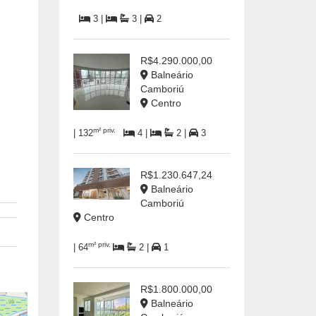
3 |
3 |
2
R$4.290.000,00
Balneário
Camboriú
Centro
m² priv.
| 132
4 |
2 |
3
R$1.230.647,24
Balneário
Camboriú
Centro
m² priv.
| 64
2 |
1
R$1.800.000,00
Balneário