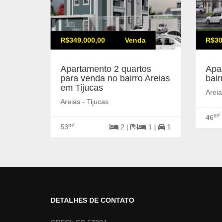
R$349.000,00
Venda
R$30
Apartamento 2 quartos
Apa
para venda no bairro Areias
bair
em Tijucas
Areia
Areias - Tijucas
m²
46
m²
53
2 |
1 |
1
DETALHES DE CONTATO