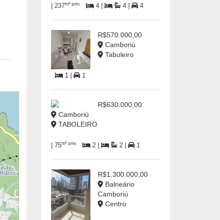
m² priv.
| 237
4 |
4 |
4
R$570.000,00
Camboriú
Tabuleiro
1 |
1
R$630.000,00
Camboriú
TABOLEIRO
m² priv.
| 75
2 |
2 |
1
R$1.300.000,00
Balneário
Camboriú
Centro