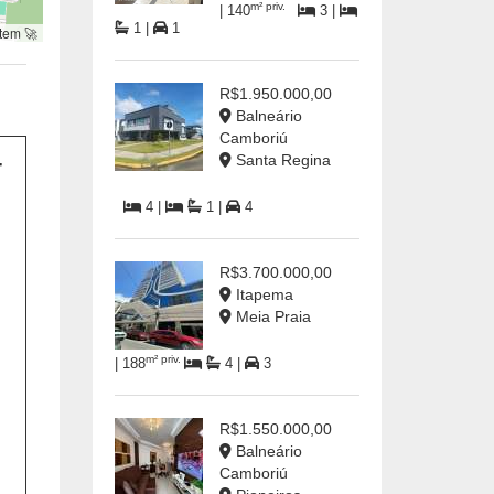
m² priv.
| 140
3 |
1 |
1
tem 🚀
R$1.950.000,00
Balneário
Camboriú
Santa Regina
4 |
1 |
4
R$3.700.000,00
Itapema
Meia Praia
m² priv.
| 188
4 |
3
R$1.550.000,00
Balneário
Camboriú