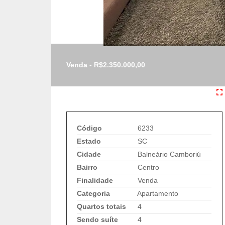
Venda - R$2.350.000,00
Código
6233
Estado
SC
Cidade
Balneário Camboriú
Bairro
Centro
Finalidade
Venda
Categoria
Apartamento
Quartos totais
4
Sendo suíte
4