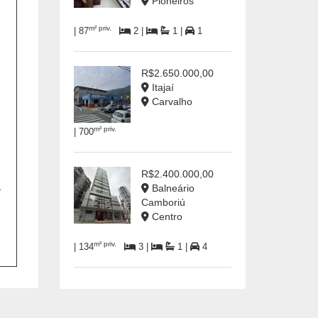
Pioneiros
m² priv.
| 87
2 |
1 |
1
R$2.650.000,00
Itajaí
Carvalho
m² priv.
| 700
R$2.400.000,00
,
Balneário
Camboriú
Centro
m² priv.
| 134
3 |
1 |
4