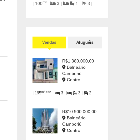
m²
| 100
3 |
1 |
3 |
Vendas
Aluguéis
R$1.380.000,00
Balneário
Camboriú
Centro
m² priv.
| 195
3 |
3 |
2
R$10.900.000,00
Balneário
Camboriú
Centro