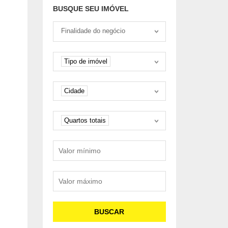
ENTRADA DE 25%
BUSQUE SEU IMÓVEL
Tipo negociação
Finalidade do negócio
Tipo de imóvel
Tipo de imóvel
Cidade
Cidade
Quartos
Quartos totais
Valor mínimo
Valor máximo
BUSCAR
Venda - R$2.350.000,00