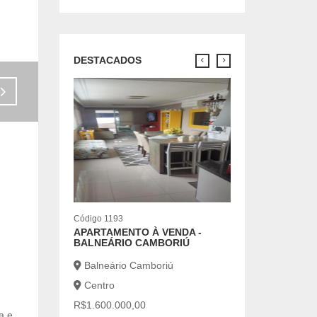
DESTACADOS
Código 7126
OPORTUNIDADE 
ANUAL
Balneário Cambo
Centro
R$6.500,00
2 |
1 |
Código 1193
APARTAMENTO À VENDA -
BALNEÁRIO CAMBORIÚ
Balneário Camboriú
Centro
R$1.600.000,00
a e