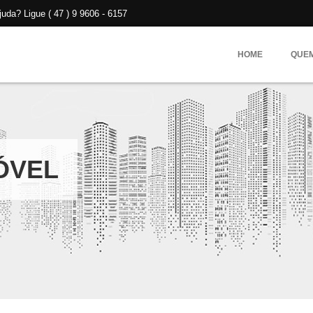
da? Ligue ( 47 ) 9 9606 - 6157
HOME
QUE
ÓVEL