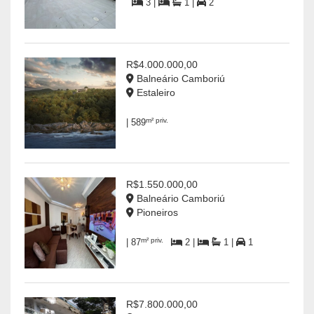
3 |
1 |
2
R$4.000.000,00
Balneário Camboriú
Estaleiro
m² priv.
| 589
R$1.550.000,00
Balneário Camboriú
Pioneiros
m² priv.
| 87
2 |
1 |
1
R$7.800.000,00