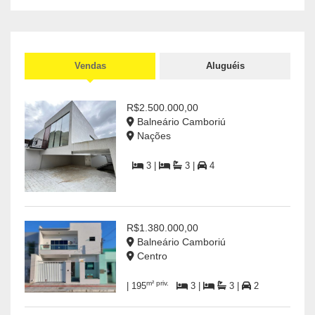
Vendas
Aluguéis
R$2.500.000,00
Balneário Camboriú
Nações
3 |
3 |
4
R$1.380.000,00
Balneário Camboriú
Centro
m² priv.
| 195
3 |
3 |
2