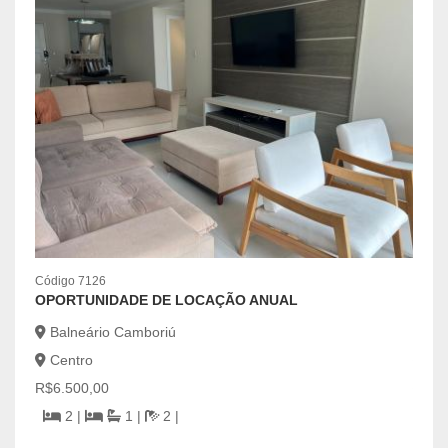
Código 7126
Códig
OPORTUNIDADE DE LOCAÇÃO ANUAL
IMÓV
BAI
Balneário Camboriú
Centro
Ca
R$6.500,00
Ce
2 |
1 |
2 |
R$65
m
| 80