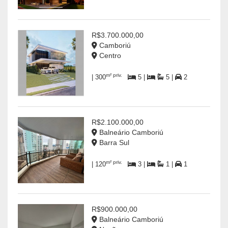
R$3.700.000,00
Camboriú
Centro
m² priv.
| 300
5 |
5 |
2
R$2.100.000,00
Balneário Camboriú
Barra Sul
m² priv.
| 120
3 |
1 |
1
R$900.000,00
Balneário Camboriú