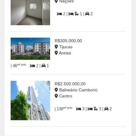
Nações
2 |
1 |
2
R$305.000,00
Tijucas
Areias
m² priv.
| 46
2 |
1
R$2.500.000,00
Balneário Camboriú
Centro
m² priv.
| 130
3 |
3 |
2