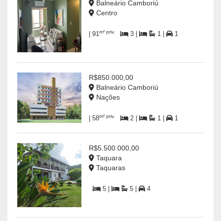
Balneário Camboriú
Centro
m² priv.
| 91
3 |
1 |
1
R$850.000,00
Balneário Camboriú
Nações
m² priv.
| 58
2 |
1 |
1
R$5.500.000,00
Taquara
Taquaras
5 |
5 |
4