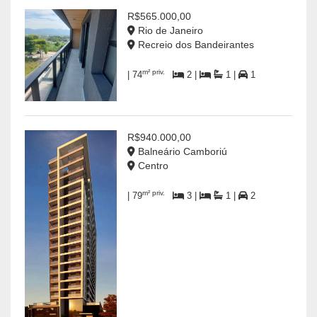
R$565.000,00
Rio de Janeiro
Recreio dos Bandeirantes
m² priv.
| 74
2 |
1 |
1
R$940.000,00
Balneário Camboriú
Centro
m² priv.
| 79
3 |
1 |
2