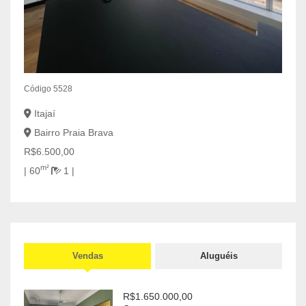
Códig
EXCE
Bal
Cen
Código 5528
R$3.
Itajaí
| 185
Bairro Praia Brava
R$6.500,00
m²
| 60
1 |
Vendas
Aluguéis
R$1.650.000,00