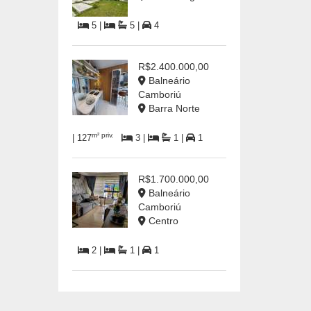
5 |
5 |
4
R$2.400.000,00
Balneário
Camboriú
Barra Norte
m² priv.
| 127
3 |
1 |
1
R$1.700.000,00
Balneário
Camboriú
Centro
2 |
1 |
1