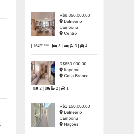
R$8.350.000,00
Balneário
Camboriú
Centro
m² priv.
| 164
3 |
3 |
4
R$650.000,00
Itapema
Casa Branca
2 |
2 |
1
R$1.150.000,00
Balneário
Camboriú
Nações