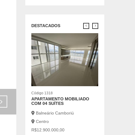
DESTACADOS
Código 7042
CASA COM 2 SUÍ
LOCAÇÃO ANUA
Balneário Cambo
Centro
R$7.500,00
2 |
2 |
Código 1318
APARTAMENTO MOBILIADO
Venda - R$900.000,00
COM 04 SUÍTES
Balneário Camboriú
Centro
R$12.900.000,00