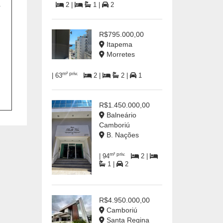
a
2 |
1 |
2
R$795.000,00
Itapema
Morretes
m² priv.
| 63
2 |
2 |
1
R$1.450.000,00
Balneário
Camboriú
B. Nações
m² priv.
| 94
2 |
1 |
2
R$4.950.000,00
Camboriú
Santa Regina