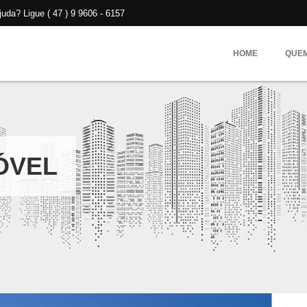
da? Ligue ( 47 ) 9 9606 - 6157
HOME
QUE
ÓVEL