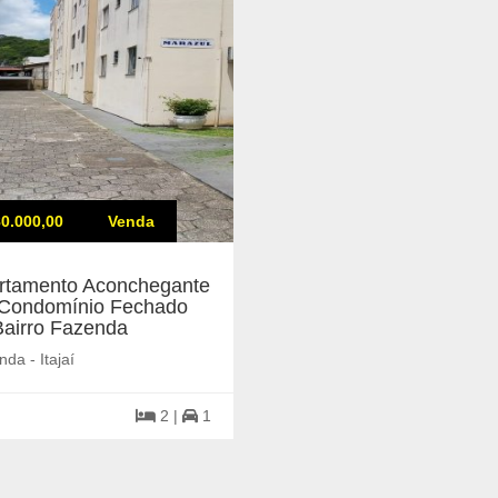
0.000,00
Venda
rtamento Aconchegante
Condomínio Fechado
Bairro Fazenda
da - Itajaí
2 |
1