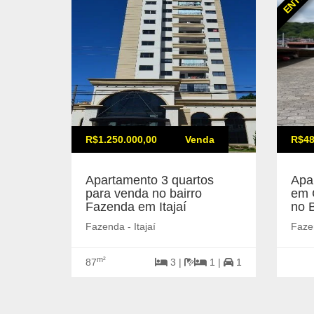
R$1.250.000,00
Venda
R$48
Apartamento 3 quartos
Apa
para venda no bairro
em 
Fazenda em Itajaí
no 
Fazenda - Itajaí
Fazen
m²
87
3 |
1 |
1