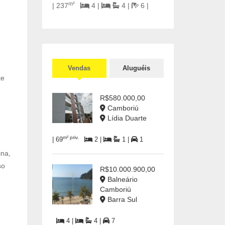
m²
| 237
4 |
4 |
6 |
Vendas
Aluguéis
te
R$580.000,00
Camboriú
Lídia Duarte
m² priv.
| 69
2 |
1 |
1
ina,
so
R$10.000.900,00
Balneário
Camboriú
Barra Sul
4 |
4 |
7