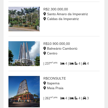
R$2.300.000,00
Santo Amaro da Imperatriz
Caldas da Imperatriz
R$10.900.000,00
Balneário Camboriú
Centro
m² priv.
| 237
4 |
4 |
4
R$CONSULTE
Itapema
Meia Praia
m² priv.
| 261
4 |
4 |
3