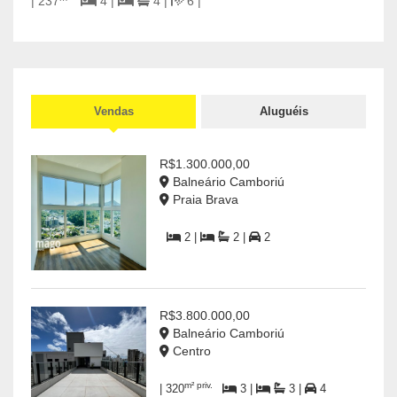
| 237
4 |
4 |
6 |
Cen
R$7.
2
Vendas
Aluguéis
R$1.300.000,00
Balneário Camboriú
Praia Brava
2 |
2 |
2
R$3.800.000,00
Balneário Camboriú
Centro
m² priv.
| 320
3 |
3 |
4