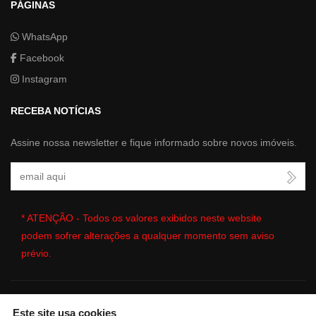
PÁGINAS
WhatsApp
Facebook
Instagram
RECEBA NOTÍCIAS
Assine nossa newsletter e fique informado sobre novos imóveis.
Seu Email
* ATENÇÃO - Todos os valores exibidos neste website
podem sofrer alterações a qualquer momento sem aviso
prévio.
Este site usa cookies
🔒
| Copyright © 2026 - Website gerado por
ImobSystem - Sistema