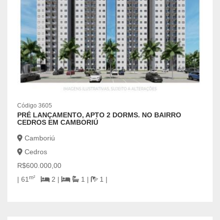
Código 3605
PRÉ LANÇAMENTO, APTO 2 DORMS. NO BAIRRO
CEDROS EM CAMBORIÚ
Camboriú
Cedros
R$600.000,00
m²
| 61
2 |
1 |
1 |
Códig
APA