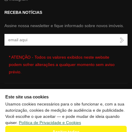
RECEBA NOTÍCIAS
Assine nossa newsletter e fique informado sobre novos imóveis.
Seu Email
* ATENÇÃO - Todos os valores exibidos neste website
podem sofrer alterações a qualquer momento sem aviso
prévio.
Este site usa cookies
🔒
| Copyright © 2026 - Website gerado por
ImobSystem - Sistema
Usamos cookies necessários para o site funcionar e, com a sua
de Gestão Imobiliária
|
Política de Privacidade e Cookies
|
autorização, cookies de medição de audiência e de publicidade.
Preferências de cookies
|
Meus dados
Você escolhe o que aceitar — e pode mudar de ideia quando
quiser.
Política de Privacidade e Cookies
Aceitar todos