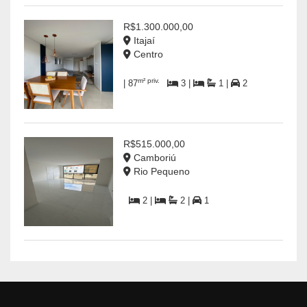
R$1.300.000,00
Itajaí
Centro
m² priv.
| 87
3 |
1 |
2
R$515.000,00
Camboriú
Rio Pequeno
2 |
2 |
1