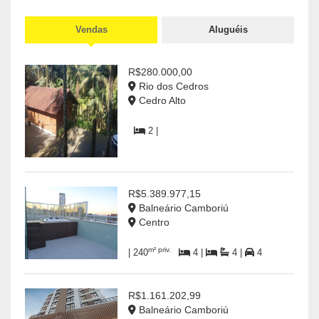
MAR
Bal
Vendas
Aluguéis
Cen
R$6.
R$280.000,00
Rio dos Cedros
2
Cedro Alto
2 |
R$5.389.977,15
Balneário Camboriú
Centro
m² priv.
| 240
4 |
4 |
4
R$1.161.202,99
Balneário Camboriú