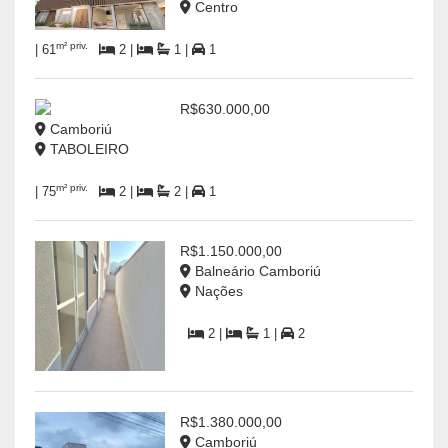
Centro
m² priv.
| 61
2 |
1 |
1
R$630.000,00
Camboriú
TABOLEIRO
m² priv.
| 75
2 |
2 |
1
R$1.150.000,00
Balneário Camboriú
Nações
2 |
1 |
2
R$1.380.000,00
Camboriú