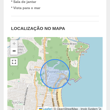
* Sala de jantar
* Vista para o mar
LOCALIZAÇÃO NO MAPA
+
−
Leaflet
|
© OpenStreetMap - Imob System 🚀