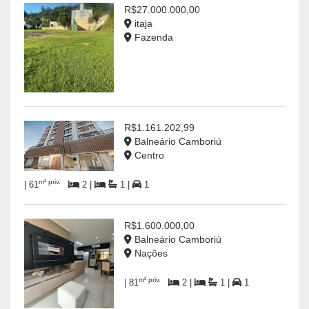
R$27.000.000,00
itaja
Fazenda
R$1.161.202,99
Balneário Camboriú
Centro
m² priv.
| 61
2 |
1 |
1
R$1.600.000,00
Balneário Camboriú
Nações
m² priv.
| 81
2 |
1 |
1