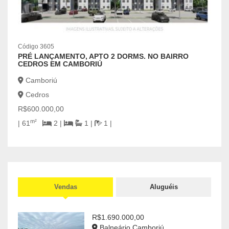
Código 3605
PRÉ LANÇAMENTO, APTO 2 DORMS. NO BAIRRO
CEDROS EM CAMBORIÚ
Camboriú
Cedros
R$600.000,00
m²
| 61
2 |
1 |
1 |
Códig
APA
MAR
Bal
Vendas
Aluguéis
Cen
R$6.
R$1.690.000,00
Balneário Camboriú
2