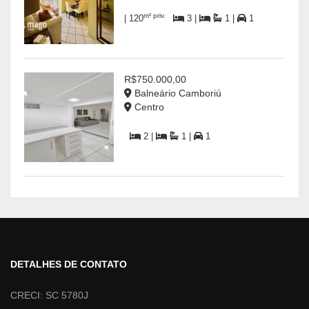
m² priv.
| 120
3 |
1 |
1
R$750.000,00
Balneário Camboriú
Centro
2 |
1 |
1
DETALHES DE CONTATO
CRECI: SC 5780J