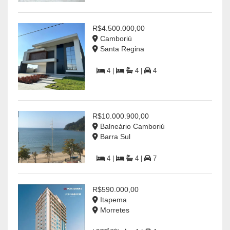
R$4.500.000,00
Camboriú
Santa Regina
4 |
4 |
4
R$10.000.900,00
Balneário Camboriú
Barra Sul
4 |
4 |
7
R$590.000,00
Itapema
Morretes
m² priv.