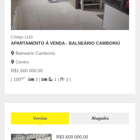
Códig
Código 1193
OPO
APARTAMENTO À VENDA - BALNEÁRIO CAMBORIÚ
Bal
Balneário Camboriú
Cen
Centro
R$6.
R$1.600.000,00
2
m²
| 100
3 |
1 |
3 |
Vendas
Aluguéis
R$3.600.000,00