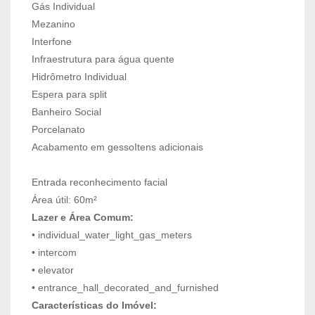
Gás Individual
Mezanino
Interfone
Infraestrutura para água quente
Hidrômetro Individual
Espera para split
Banheiro Social
Porcelanato
Acabamento em gessoItens adicionais
Entrada reconhecimento facial
Área útil: 60m²
Lazer e Área Comum:
• individual_water_light_gas_meters
• intercom
• elevator
• entrance_hall_decorated_and_furnished
Características do Imóvel: