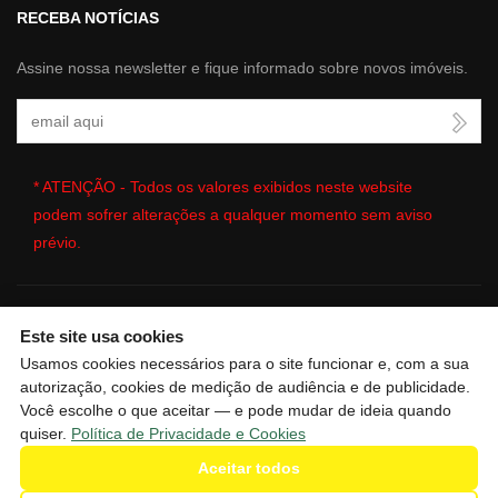
RECEBA NOTÍCIAS
Assine nossa newsletter e fique informado sobre novos imóveis.
Seu Email
* ATENÇÃO - Todos os valores exibidos neste website
podem sofrer alterações a qualquer momento sem aviso
prévio.
Este site usa cookies
🔒
| Copyright © 2026 - Website gerado por
ImobSystem - Sistema
Usamos cookies necessários para o site funcionar e, com a sua
de Gestão Imobiliária
|
Política de Privacidade e Cookies
|
autorização, cookies de medição de audiência e de publicidade.
Preferências de cookies
|
Meus dados
Você escolhe o que aceitar — e pode mudar de ideia quando
quiser.
Política de Privacidade e Cookies
Aceitar todos