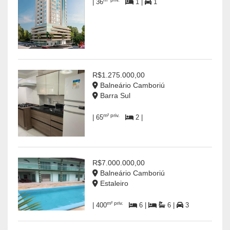
| 36
1 |
1
R$1.275.000,00
Balneário Camboriú
Barra Sul
m² priv.
| 65
2 |
R$7.000.000,00
Balneário Camboriú
Estaleiro
m² priv.
| 400
6 |
6 |
3