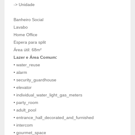
-> Unidade
Banheiro Social
Lavabo
Home Office
Espera para split
Área útil: 68m²
Lazer e Área Comum:
• water_reuse
• alarm
• security_guardhouse
• elevator
• individual_water_light_gas_meters
• party_room
• adult_pool
• entrance_hall_decorated_and_furnished
• intercom
• gourmet_space