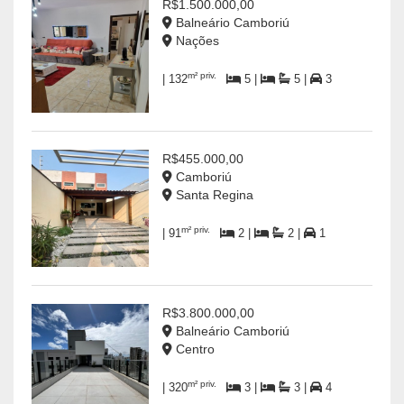
R$1.500.000,00
Balneário Camboriú
Nações
m² priv.
| 132
5 |
5 |
3
R$455.000,00
Camboriú
Santa Regina
m² priv.
| 91
2 |
2 |
1
R$3.800.000,00
Balneário Camboriú
Centro
m² priv.
| 320
3 |
3 |
4