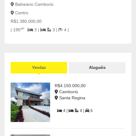
Balneário Camboriú
Cal
Centro
R$2.
R$1.380.000,00
m²
| 195
3 |
3 |
4 |
Vendas
Aluguéis
R$4.150.000,00
Camboriú
Santa Regina
4 |
4 |
6