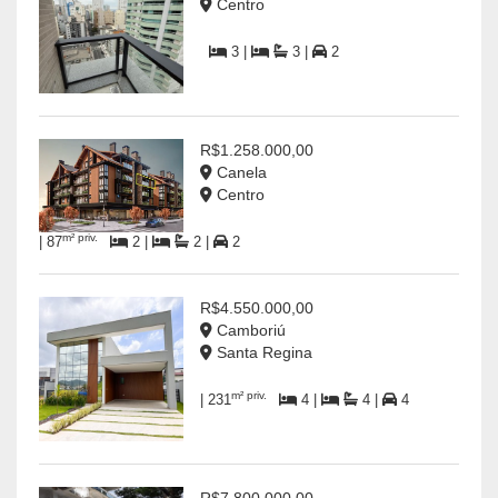
Centro
3 |
3 |
2
R$1.258.000,00
Canela
Centro
m² priv.
| 87
2 |
2 |
2
R$4.550.000,00
Camboriú
Santa Regina
m² priv.
| 231
4 |
4 |
4
R$7.800.000,00