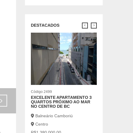
DESTACADOS
Código 7126
OPORTUNIDADE 
ANUAL
Balneário Cambo
Centro
R$6.500,00
2 |
1 |
Código 2499
EXCELENTE APARTAMENTO 3
Venda - R$820.000,00
QUARTOS PRÓXIMO AO MAR
NO CENTRO DE BC
Balneário Camboriú
Centro
,
R$1.380.000,00