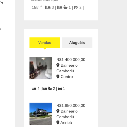
m²
| 155
3 |
1 |
2 |
o
Vendas
Aluguéis
R$1.400.000,00
Balneário
Camboriú
Centro
4 |
2 |
1
R$1.850.000,00
Balneário
Camboriú
Ariribá