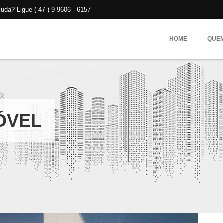
da? Ligue ( 47 ) 9 9606 - 6157
HOME
QUE
ÓVEL