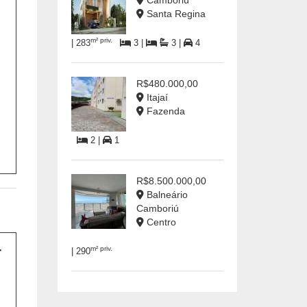
Camboriú
Santa Regina
m² priv.
| 283
3 |
3 |
4
R$480.000,00
Itajaí
Fazenda
2 |
1
R$8.500.000,00
Balneário
Camboriú
Centro
m² priv.
| 290