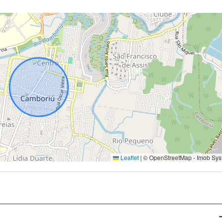
Leaflet
|
© OpenStreetMap - Imob Sys