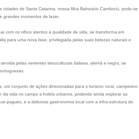
 cidades de Santa Catarina, nossa filha Balneário Camboriú, pode-se
tir grandes momentos de lazer.
que com os olhos atentos à qualidade de vida, se transforma em
ta para uma nova fase, privilegiada pelas suas belezas naturais e
ervida pelas vertentes etnoculturais italiana, alemã e negra, se
portuguesas.
, um conjunto de ações direcionadas para o turismo rural, campesino
ar da vida no campo e hotéis urbanos, podendo ainda explorar as
que-pagues, e a deliciosa gastronomia local com a infra-estrutura do