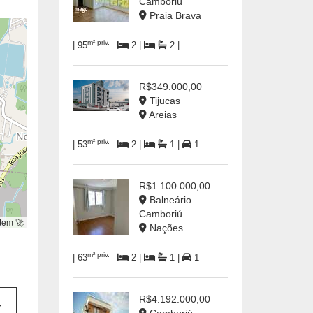
Camboriú
Praia Brava
m² priv.
| 95
2 |
2 |
R$349.000,00
Tijucas
Areias
m² priv.
| 53
2 |
1 |
1
R$1.100.000,00
Balneário
Camboriú
tem 🚀
Nações
m² priv.
| 63
2 |
1 |
1
R$4.192.000,00