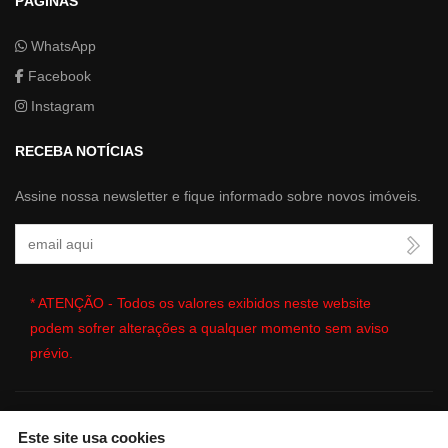
PÁGINAS
WhatsApp
Facebook
Instagram
RECEBA NOTÍCIAS
Assine nossa newsletter e fique informado sobre novos imóveis.
Seu Email
* ATENÇÃO - Todos os valores exibidos neste website
podem sofrer alterações a qualquer momento sem aviso
prévio.
Este site usa cookies
🔒
| Copyright © 2026 - Website gerado por
ImobSystem - Sistema