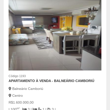
Códig
Código 1193
OPO
APARTAMENTO À VENDA - BALNEÁRIO CAMBORIÚ
Bal
Balneário Camboriú
Cen
Centro
R$6.
R$1.600.000,00
2
m²
| 100
3 |
1 |
3 |