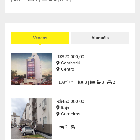
Vendas
Aluguéis
R$820.000,00
Camboriú
Centro
m² priv.
| 108
3 |
3 |
2
R$450.000,00
Itajaí
Cordeiros
2 |
1