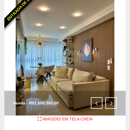
ENTRADA DE 25%
E
Venda - R$1.600.000,00
IMAGENS EM TELA CHEIA