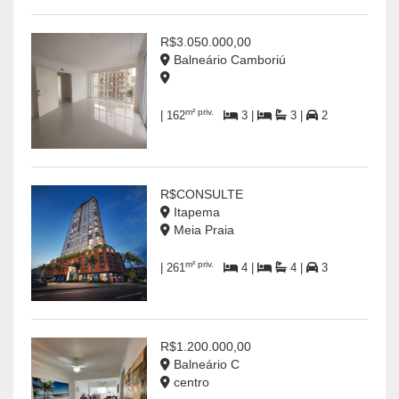
R$3.050.000,00
Balneário Camboriú
m² priv.
| 162
3 |
3 |
2
R$CONSULTE
Itapema
Meia Praia
m² priv.
| 261
4 |
4 |
3
R$1.200.000,00
Balneário C
centro