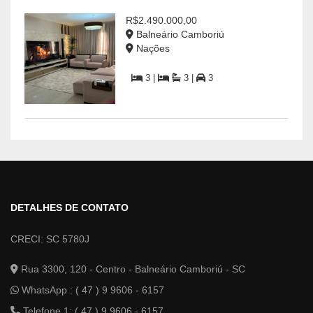
R$2.490.000,00
Balneário Camboriú
Nações
3 |
3 |
3
DETALHES DE CONTATO
CRECI: SC 5780J
Rua 3300, 120 - Centro - Balneário Camboriú - SC
WhatsApp :
( 47 ) 9 9606 - 6157
Telefone 1: ( 47 ) 9 9606 - 6157