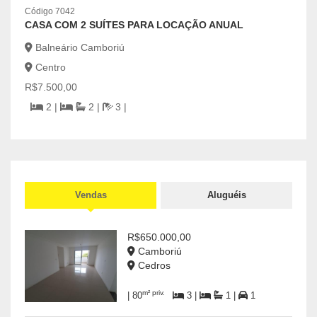
Bal
Código 7042
Cen
CASA COM 2 SUÍTES PARA LOCAÇÃO ANUAL
R$1.
Balneário Camboriú
| 195
Centro
R$7.500,00
2 |
2 |
3 |
Vendas
Aluguéis
R$650.000,00
Camboriú
Cedros
m² priv.
| 80
3 |
1 |
1