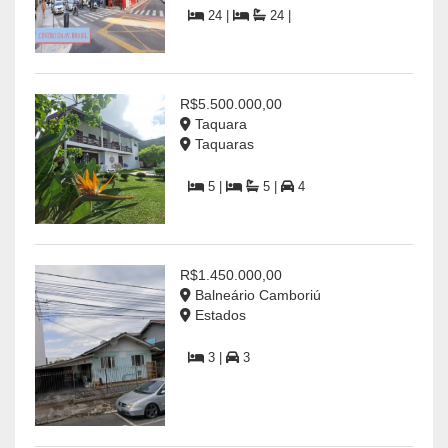
24 |
24 |
R$5.500.000,00
Taquara
Taquaras
5 |
5 |
4
R$1.450.000,00
Balneário Camboriú
Estados
3 |
3