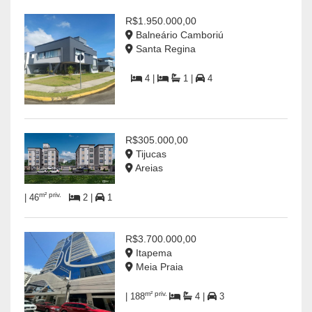
R$1.950.000,00
Balneário Camboriú
Santa Regina
4 |
1 |
4
R$305.000,00
Tijucas
Areias
m² priv.
| 46
2 |
1
R$3.700.000,00
Itapema
Meia Praia
m² priv.
| 188
4 |
3