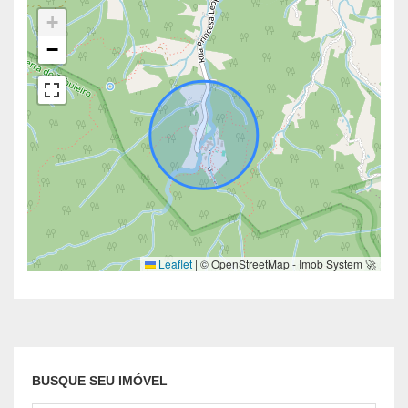
+
−
Leaflet
|
© OpenStreetMap - Imob System 🚀
BUSQUE SEU IMÓVEL