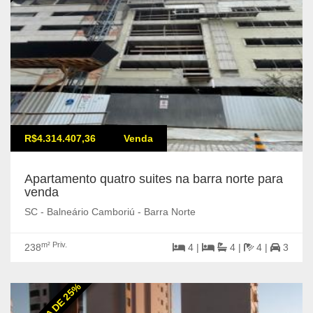
R$4.314.407,36
Venda
Apartamento quatro suites na barra norte para
venda
SC - Balneário Camboriú - Barra Norte
m² Priv.
238
4 |
4 |
4 |
3