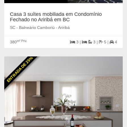
Casa 3 suítes mobiliada em Condomínio
Fechado no Ariribá em BC
SC - Balneário Camboriú - Ariribá
m² Priv.
380
3 |
3 |
5 |
4
ENTRADA DE 25%