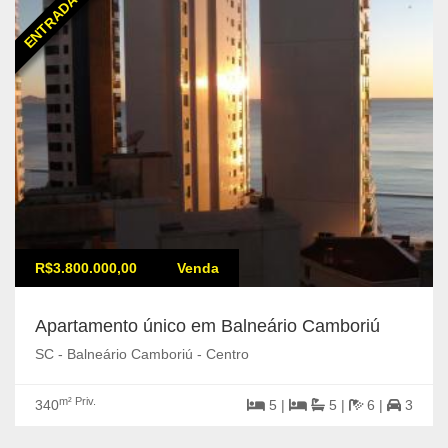
ENTRADA DE 25%
R$3.800.000,00
Venda
Apartamento único em Balneário Camboriú
SC - Balneário Camboriú - Centro
m² Priv.
340
5 |
5 |
6 |
3