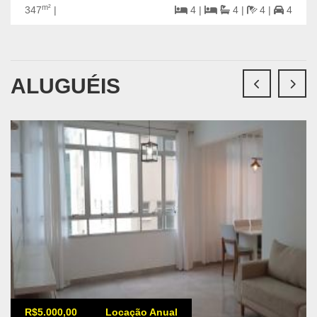
m²
347
|
4 |
4 |
4 |
4
ALUGUÉIS
R$5.000,00
Locação Anual