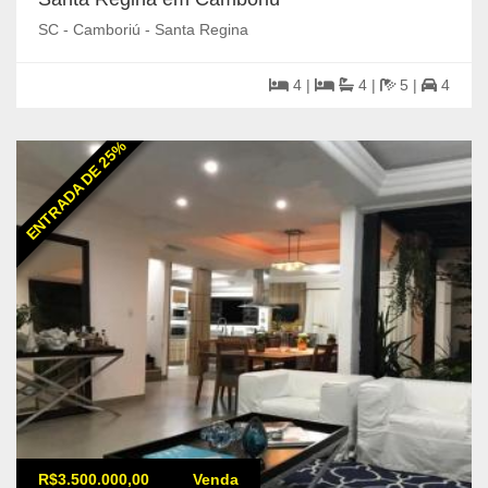
SC - Camboriú - Santa Regina
4 |
4 |
5 |
4
ENTRADA DE 25%
R$3.500.000,00
Venda