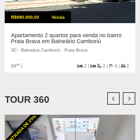
R$890.000,00
Venda
Apartamento 2 quartos para venda no bairro
Praia Brava em Balneário Camboriú
SC - Balneário Camboriú - Praia Brava
m²
59
|
2 |
2 |
3 |
2
TOUR 360
ENTRADA DE 25%