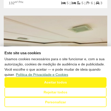
m² Priv.
132
5 |
5 |
6 |
3
Este site usa cookies
Usamos cookies necessários para o site funcionar e, com a sua
autorização, cookies de medição de audiência e de publicidade.
Você escolhe o que aceitar — e pode mudar de ideia quando
quiser.
Política de Privacidade e Cookies
Aceitar todos
Rejeitar todos
R$1.250.000,00
Venda
Personalizar
SC - Balneário Camboriú - Centro