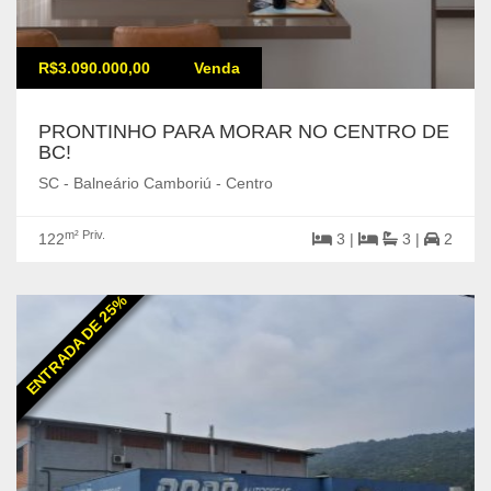
R$3.090.000,00
Venda
PRONTINHO PARA MORAR NO CENTRO DE
BC!
SC - Balneário Camboriú - Centro
m² Priv.
122
3 |
3 |
2
ENTRADA DE 25%