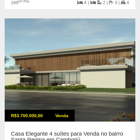
m² Priv.
160
4 |
2 |
3 |
4
R$3.700.000,00
Venda
Casa Elegante 4 suítes para Venda no bairro
Santa Regina em Camboriú