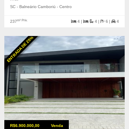
SC - Balneário Camboriú - Centro
m² Priv.
237
4 |
4 |
6 |
4
ENTRADA DE 25%
R$6.900.000,00
Venda