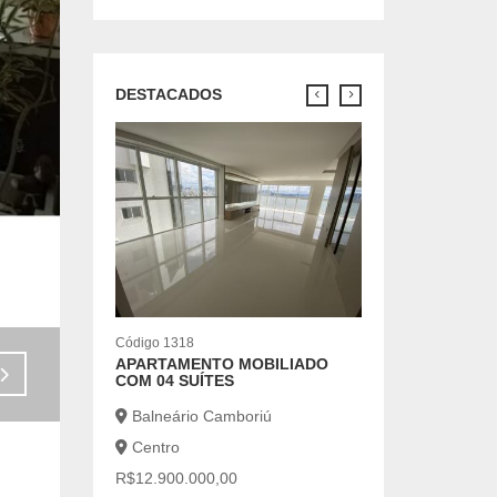
DESTACADOS
Código 7042
CASA COM 2 SUÍ
LOCAÇÃO ANUA
Balneário Cambo
Centro
R$7.500,00
2 |
2 |
Código 1318
APARTAMENTO MOBILIADO
Venda - R$750.000,00
COM 04 SUÍTES
Balneário Camboriú
Centro
R$12.900.000,00