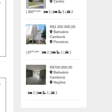
Centro
m² priv.
| 300
5 |
5 |
2
R$1.350.000,00
Balneário
Camboriú
Pioneiros
m² priv.
| 87
2 |
1 |
1
R$700.000,00
Balneário
Camboriú
Nações
2 |
1 |
1