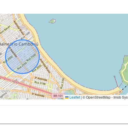
Leaflet
|
© OpenStreetMap - Imob Sys