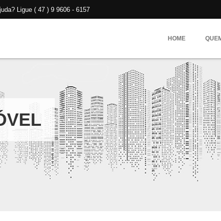
da? Ligue ( 47 ) 9 9606 - 6157
HOME
QUE
ÓVEL