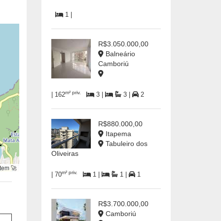
1 |
R$3.050.000,00
Balneário
Camboriú
m² priv.
| 162
3 |
3 |
2
R$880.000,00
Itapema
Tabuleiro dos
Oliveiras
tem 🚀
m² priv.
| 70
1 |
1 |
1
R$3.700.000,00
Camboriú