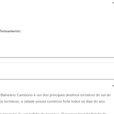
/loteamento:
 Balneário Camboriú é um dos principais destinos turísticos do sul do
os turísticos, a cidade possui comércio forte todos os dias do ano.
ada por mais de um milhão de pessoas. O espaço mais badalado da