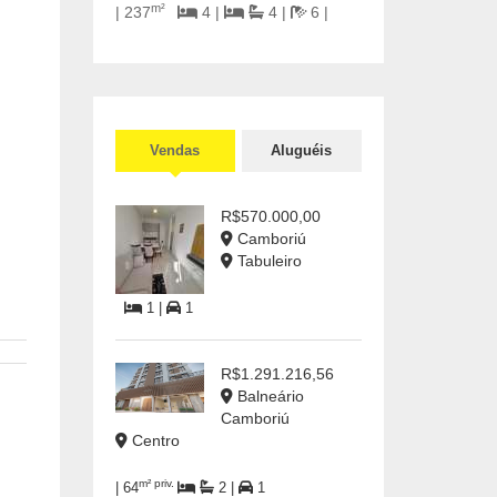
m²
| 237
4 |
4 |
6 |
Vendas
Aluguéis
R$570.000,00
Camboriú
Tabuleiro
1 |
1
R$1.291.216,56
Balneário
Camboriú
Centro
m² priv.
| 64
2 |
1