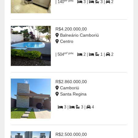
m² priv.
| 140
3 |
3 |
2
R$4.200.000,00
Balneário Camboriú
Centro
m² priv.
| 504
2 |
1 |
2
R$2.860.000,00
Camboriú
Santa Regina
3 |
3 |
4
R$2.500.000,00