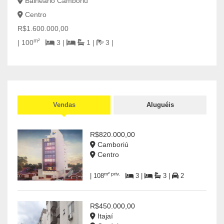
Balneário Camboriú
Cen
Centro
R$6.
R$1.600.000,00
2
m²
| 100
3 |
1 |
3 |
Vendas
Aluguéis
R$820.000,00
Camboriú
Centro
m² priv.
| 108
3 |
3 |
2
R$450.000,00
Itajaí