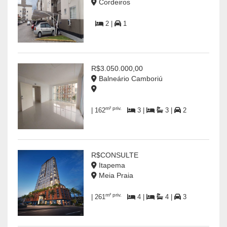
Cordeiros
2 |
1
R$3.050.000,00
Balneário Camboriú
m² priv.
| 162
3 |
3 |
2
R$CONSULTE
Itapema
Meia Praia
m² priv.
| 261
4 |
4 |
3