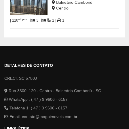
Balneário Camboriú
Centro
m² priv.
| 120
3 |
1 |
1
DETALHES DE CONTATO
CRECI: SC 5780J
Rua 3300, 120 - Centro - Balneário Camboriú - SC
WhatsApp :
( 47 ) 9 9606 - 6157
Telefone 1: ( 47 ) 9 9606 - 6157
Email:
contato@magoimoveis.com.br
LINKS ÚTEIS