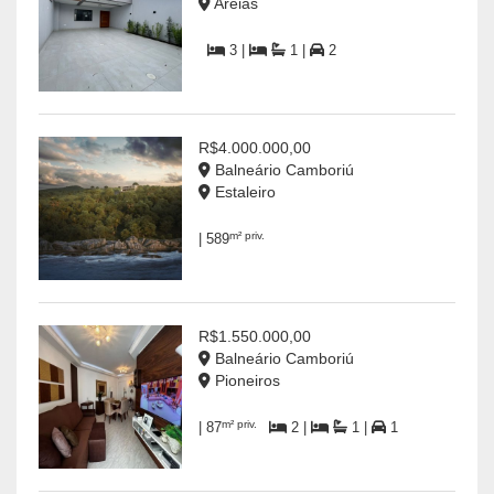
Areias
3 |
1 |
2
R$4.000.000,00
Balneário Camboriú
Estaleiro
m² priv.
| 589
R$1.550.000,00
Balneário Camboriú
Pioneiros
m² priv.
| 87
2 |
1 |
1