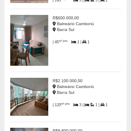
| 195
3 |
3 |
2
R$600.000,00
Balneário Camboriú
Barra Sul
m² priv.
| 45
1 |
1
R$2.100.000,00
Balneário Camboriú
Barra Sul
m² priv.
| 120
3 |
1 |
1
R$9.800.000,00