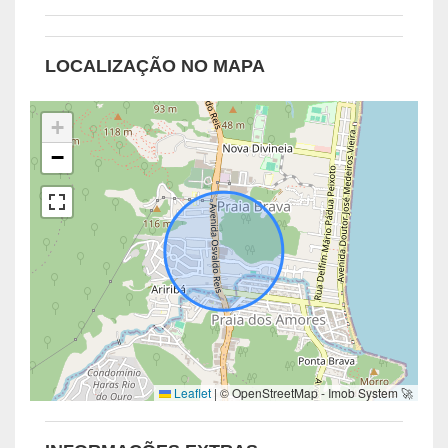
LOCALIZAÇÃO NO MAPA
+
−
Leaflet
|
© OpenStreetMap - Imob System 🚀