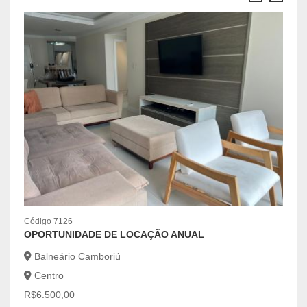
Código 7126
Códig
OPORTUNIDADE DE LOCAÇÃO ANUAL
IMÓV
BAI
Balneário Camboriú
Centro
Ca
R$6.500,00
Ce