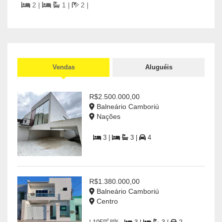
2 |
1 |
2 |
R$65
m
| 80
Vendas
Aluguéis
R$2.500.000,00
Balneário Camboriú
Nações
3 |
3 |
4
R$1.380.000,00
Balneário Camboriú
Centro
m² priv.