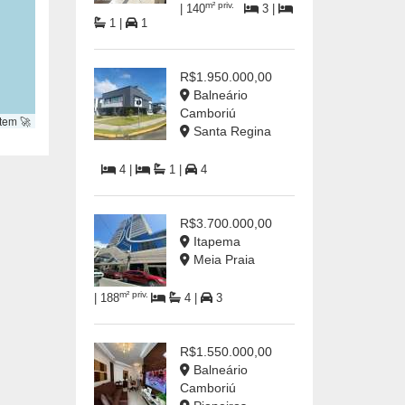
m² priv.
| 140
3 |
1 |
1
R$1.950.000,00
Balneário
Camboriú
tem 🚀
Santa Regina
4 |
1 |
4
R$3.700.000,00
Itapema
Meia Praia
m² priv.
| 188
4 |
3
R$1.550.000,00
Balneário
Camboriú