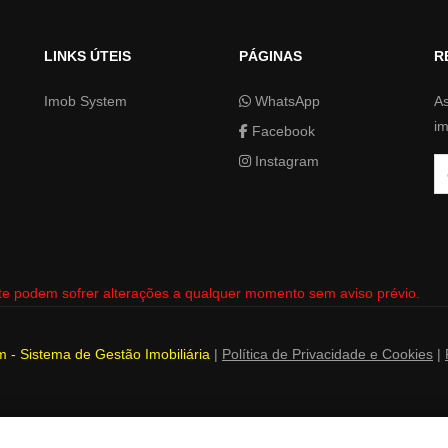
LINKS ÚTEIS
PÁGINAS
R
Imob System
WhatsApp
As
im
Facebook
Instagram
Se
te podem sofrer alterações a qualquer momento sem aviso prévio.
 - Sistema de Gestão Imobiliária
|
Política de Privacidade e Cookies
|