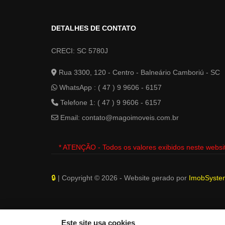
DETALHES DE CONTATO
CRECI: SC 5780J
Rua 3300, 120 - Centro - Balneário Camboriú - SC
WhatsApp :
( 47 ) 9 9606 - 6157
Telefone 1: ( 47 ) 9 9606 - 6157
Email:
contato@magoimoveis.com.br
* ATENÇÃO - Todos os valores exibidos neste websi
🔒
| Copyright © 2026 - Website gerado por
ImobSystem
Este site usa cookies