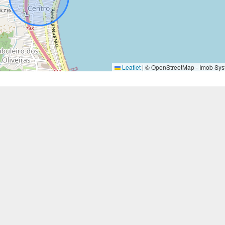
Leaflet
|
© OpenStreetMap - Imob Sys