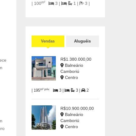
m²
| 100
3 |
1 |
3 |
Vendas
Aluguéis
R$1.380.000,00
ece
Balneário
em
Camboriú
Centro
m² priv.
| 195
3 |
3 |
2
R$10.900.000,00
Balneário
Camboriú
um
Centro
uro