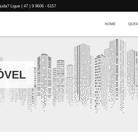
da? Ligue ( 47 ) 9 9606 - 6157
HOME
QUE
ÓVEL