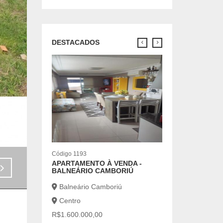
DESTACADOS
Código 7126
OPORTUNIDADE 
ANUAL
Balneário Cambo
Centro
R$6.500,00
2 |
1 |
Código 1193
APARTAMENTO À VENDA -
Venda - R$700.000,00
BALNEÁRIO CAMBORIÚ
Balneário Camboriú
Centro
R$1.600.000,00