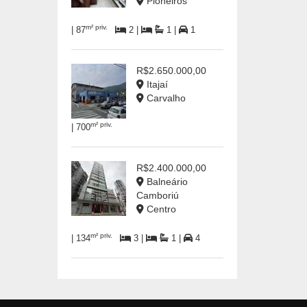
Pioneiros
m² priv.
| 87
2 |
1 |
1
R$2.650.000,00
Itajaí
Carvalho
m² priv.
| 700
R$2.400.000,00
Balneário
Camboriú
Centro
m² priv.
| 134
3 |
1 |
4