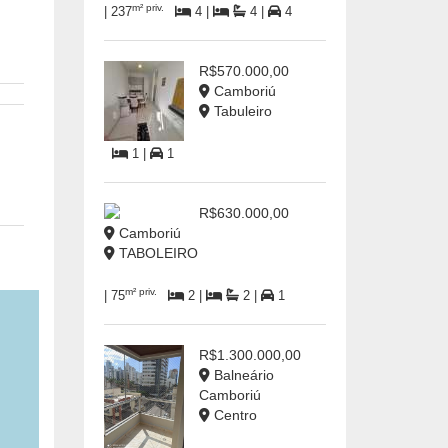
m² priv.
| 237
4 |
4 |
4
R$570.000,00
Camboriú
Tabuleiro
1 |
1
R$630.000,00
Camboriú
TABOLEIRO
m² priv.
| 75
2 |
2 |
1
R$1.300.000,00
Balneário
Camboriú
Centro