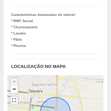
Características destacadas do imóvel:
* BWC Social
* Churrasqueira
* Lavabo
* Pátio
* Piscina
LOCALIZAÇÃO NO MAPA
+
−