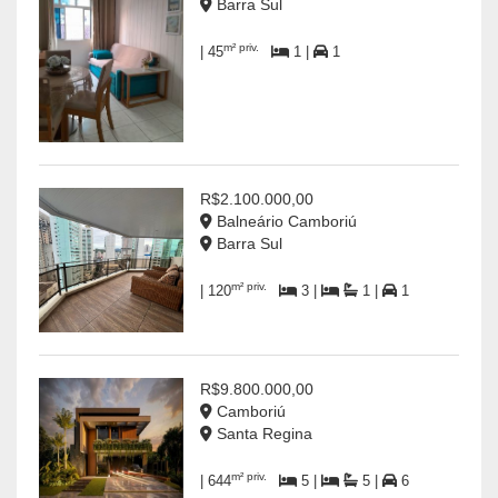
Barra Sul
m² priv.
| 45
1 |
1
R$2.100.000,00
Balneário Camboriú
Barra Sul
m² priv.
| 120
3 |
1 |
1
R$9.800.000,00
Camboriú
Santa Regina
m² priv.
| 644
5 |
5 |
6