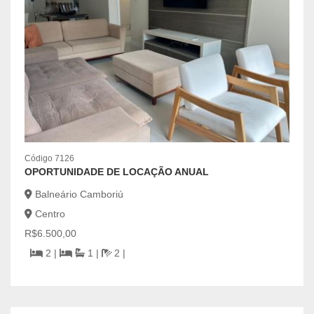
Código 7126
Códig
OPORTUNIDADE DE LOCAÇÃO ANUAL
IMÓV
BAI
Balneário Camboriú
Centro
Ca
R$6.500,00
Ce
2 |
1 |
2 |
R$65
m
| 80