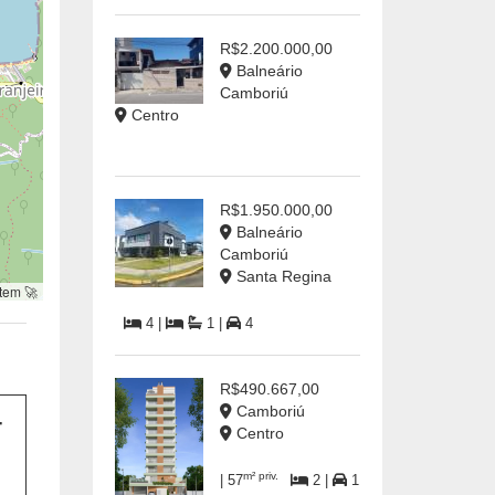
R$2.200.000,00
Balneário
Camboriú
Centro
R$1.950.000,00
Balneário
Camboriú
Santa Regina
tem 🚀
4 |
1 |
4
R$490.667,00
Camboriú
Centro
m² priv.
| 57
2 |
1