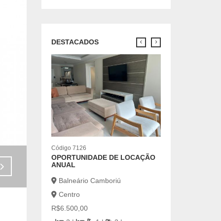
DESTACADOS
Código 3245
IMÓVEL 2 DORMI
SUÍTE EM CAMBO
BAIRRO CEDROS
Camboriú
Cedros
R$650.000,00
Código 7126
OPORTUNIDADE DE LOCAÇÃO
m²
| 80
3 |
ANUAL
Venda - R$1.050.000,00
Balneário Camboriú
Centro
R$6.500,00