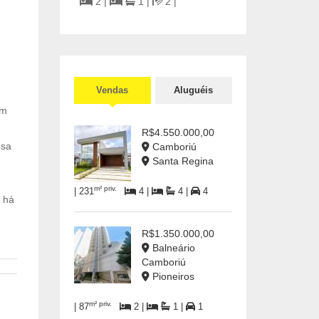
2 |
1 |
2 |
Vendas
Aluguéis
um
R$4.550.000,00
osa
Camboriú
Santa Regina
m² priv.
| 231
4 |
4 |
4
 há
R$1.350.000,00
Balneário
Camboriú
Pioneiros
m² priv.
| 87
2 |
1 |
1