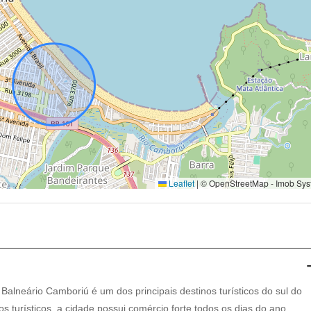
Leaflet
|
© OpenStreetMap - Imob Sys
 Balneário Camboriú é um dos principais destinos turísticos do sul do
os turísticos, a cidade possui comércio forte todos os dias do ano.