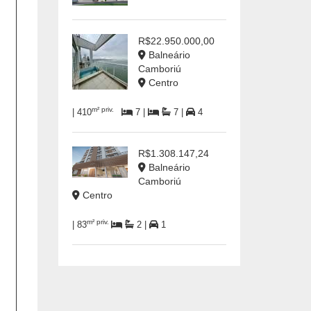
R$22.950.000,00
Balneário
Camboriú
Centro
m² priv.
| 410
7 |
7 |
4
R$1.308.147,24
Balneário
Camboriú
Centro
m² priv.
| 83
2 |
1