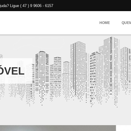
da? Ligue ( 47 ) 9 9606 - 6157
HOME
QUE
ÓVEL