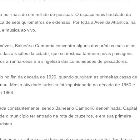
ada por mais de um milhão de pessoas. O espaço mais badalado da
ca de sete quilômetros de extensão. Por toda a Avenida Atlântica, há
 e música ao vivo.
óveis, Balneário Camboriú concentra alguns dos prédios mais altos
te das atrações da cidade, que se destaca também pelas paisagens
 dos arranha-céus e a singeleza das comunidades de pescadores.
cio no fim da década de 1920, quando surgiram as primeiras casas de
au. Mas a atividade turística foi impulsionada na década de 1960 e
m 1964.
ntada constantemente, sendo Balneário Camboriú denominada: Capital
de o município ter entrado na rota de cruzeiros, e em sua primeira
ristas.
 também se sobressai no turismo de negócios e eventos. Em breve,