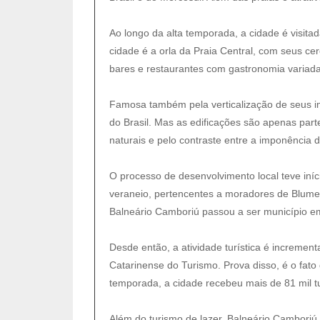
Ao longo da alta temporada, a cidade é visit
cidade é a orla da Praia Central, com seus cer
bares e restaurantes com gastronomia variada
Famosa também pela verticalização de seus im
do Brasil. Mas as edificações são apenas par
naturais e pelo contraste entre a imponência
O processo de desenvolvimento local teve iní
veraneio, pertencentes a moradores de Blumen
Balneário Camboriú passou a ser município e
Desde então, a atividade turística é increme
Catarinense do Turismo. Prova disso, é o fato 
temporada, a cidade recebeu mais de 81 mil tu
Além do turismo de lazer, Balneário Camboriú