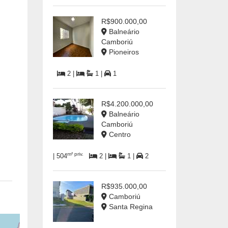
R$900.000,00
Balneário
Camboriú
Pioneiros
2 |
1 |
1
R$4.200.000,00
Balneário
Camboriú
Centro
m² priv.
| 504
2 |
1 |
2
R$935.000,00
Camboriú
Santa Regina