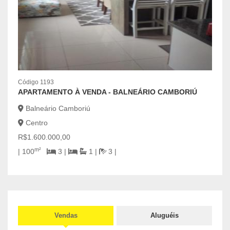
Códig
Código 1193
OPO
APARTAMENTO À VENDA - BALNEÁRIO CAMBORIÚ
Bal
Balneário Camboriú
Cen
Centro
R$6.
R$1.600.000,00
2
m²
| 100
3 |
1 |
3 |
Vendas
Aluguéis