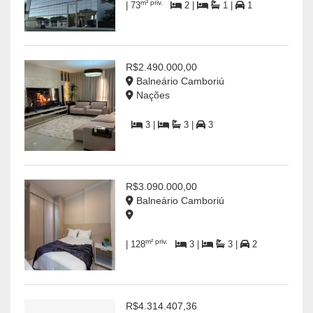
m² priv.
| 73
2 |
1 |
1
R$2.490.000,00
Balneário Camboriú
Nações
3 |
3 |
3
R$3.090.000,00
Balneário Camboriú
m² priv.
| 128
3 |
3 |
2
R$4.314.407,36