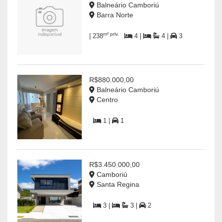
Balneário Camboriú
Barra Norte
m² priv.
| 238
4 |
4 |
3
R$880.000,00
Balneário Camboriú
Centro
1 |
1
R$3.450.000,00
Camboriú
Santa Regina
3 |
3 |
2