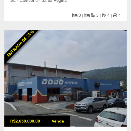
SC - Camboriú - Santa Regina
3 |
3 |
4 |
4
ENTRADA DE 25%
R$2.650.000,00
Venda