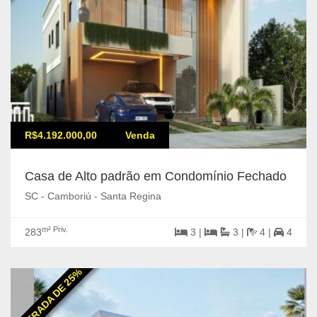
R$4.192.000,00
Venda
Casa de Alto padrão em Condomínio Fechado
SC - Camboriú - Santa Regina
m² Priv.
283
3 |
3 |
4 |
4
ENTRADA DE 25%