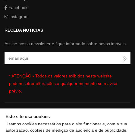
Facebook
Instagram
RECEBA NOTÍCIAS
Assine nossa newsletter e fique informado sobre novos imóveis.
Seu Email
* ATENÇÃO - Todos os valores exibidos neste website
podem sofrer alterações a qualquer momento sem aviso
prévio.
Este site usa cookies
🔒
| Copyright © 2026 - Website gerado por
ImobSystem - Sistema
Usamos cookies necessários para o site funcionar e, com a sua
de Gestão Imobiliária
|
Política de Privacidade e Cookies
|
autorização, cookies de medição de audiência e de publicidade.
Preferências de cookies
|
Meus dados