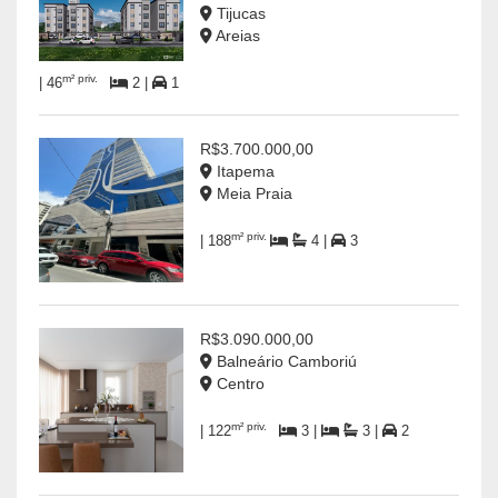
Tijucas
Areias
m² priv.
| 46
2 |
1
R$3.700.000,00
Itapema
Meia Praia
m² priv.
| 188
4 |
3
R$3.090.000,00
Balneário Camboriú
Centro
m² priv.
| 122
3 |
3 |
2