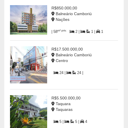
R$850.000,00
Balneário Camboriú
Nações
m² priv.
| 58
2 |
1 |
1
R$17.500.000,00
Balneário Camboriú
Centro
24 |
24 |
R$5.500.000,00
Taquara
Taquaras
5 |
5 |
4