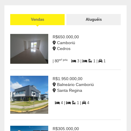
Vendas
Aluguéis
R$650.000,00
Camboriú
Cedros
m² priv.
| 80
3 |
1 |
1
R$1.950.000,00
Balneário Camboriú
Santa Regina
4 |
1 |
4
R$305.000,00