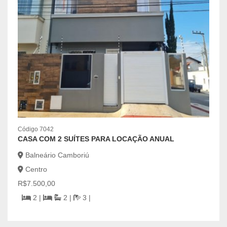
Códig
LIND
ÓTI
Bal
Código 7042
Cen
CASA COM 2 SUÍTES PARA LOCAÇÃO ANUAL
R$1.
Balneário Camboriú
| 195
Centro
R$7.500,00
2 |
2 |
3 |