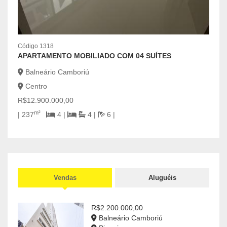
Código 1318
APARTAMENTO MOBILIADO COM 04 SUÍTES
Balneário Camboriú
Centro
Códig
CASA
R$12.900.000,00
Bal
m²
| 237
4 |
4 |
6 |
Cen
R$7.
2
Vendas
Aluguéis
R$2.200.000,00
Balneário Camboriú