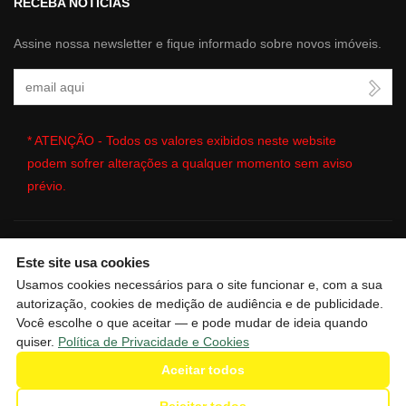
RECEBA NOTÍCIAS
Assine nossa newsletter e fique informado sobre novos imóveis.
Seu Email
* ATENÇÃO - Todos os valores exibidos neste website
podem sofrer alterações a qualquer momento sem aviso
prévio.
Este site usa cookies
🔒
| Copyright © 2026 - Website gerado por
ImobSystem - Sistema
Usamos cookies necessários para o site funcionar e, com a sua
de Gestão Imobiliária
|
Política de Privacidade e Cookies
|
autorização, cookies de medição de audiência e de publicidade.
Preferências de cookies
|
Meus dados
Você escolhe o que aceitar — e pode mudar de ideia quando
quiser.
Política de Privacidade e Cookies
Aceitar todos