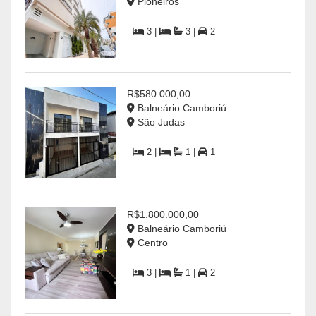
Pioneiros
3 |
3 |
2
R$580.000,00
Balneário Camboriú
São Judas
2 |
1 |
1
R$1.800.000,00
Balneário Camboriú
Centro
3 |
1 |
2