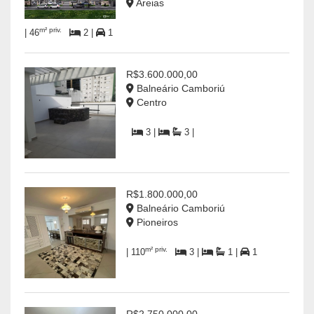
Areias
m² priv.
| 46
2 |
1
R$3.600.000,00
Balneário Camboriú
Centro
3 |
3 |
R$1.800.000,00
Balneário Camboriú
Pioneiros
m² priv.
| 110
3 |
1 |
1