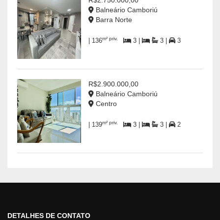
R$2.750.000,00
Balneário Camboriú
Barra Norte
m² priv.
| 136
3 |
3 |
3
R$2.900.000,00
Balneário Camboriú
Centro
m² priv.
| 139
3 |
3 |
2
DETALHES DE CONTATO